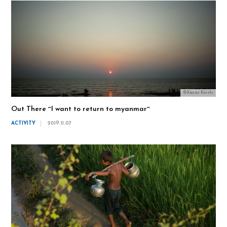
©Kazuo Koishi
Out There ~I want to return to myanmar~
ACTIVITY
2019.11.07