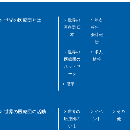
世界の
年次
世界の医療団とは
医療団 日
報告・
本
会計報
告
世界の
求人
医療団の
情報
ネットワ
ーク
沿革
世界の
イベ
その
世界の医療団の活動
医療団の
ント
他
いま