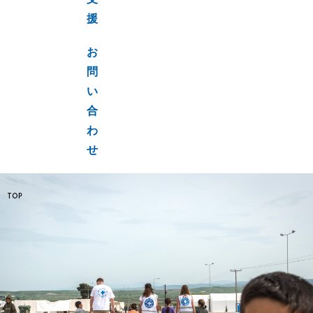
支
援
お
問
い
合
わ
せ
TOP