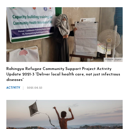
©MdM Japan
Rohingya Refugee Community Support Project Activity
Update 2021-3 “Deliver local health care, not just infectious
diseases”
ACTIVITY
2021.06.23