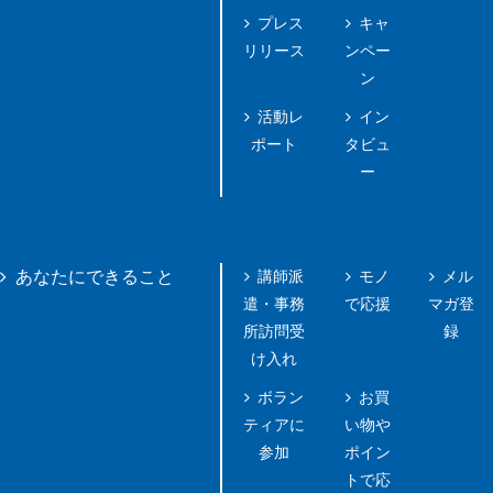
プレス
キャ
リリース
ンペー
ン
活動レ
イン
ポート
タビュ
ー
講師派
モノ
メル
あなたにできること
遣・事務
で応援
マガ登
所訪問受
録
け入れ
ボラン
お買
ティアに
い物や
参加
ポイン
トで応