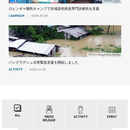
©MdM Japan
ロヒンギャ難民キャンプで非感染性疾患専門診療所を支援
CAMPAIGN
2026.07.28
©Pulse Bangladesh Society
バングラデシュ水害緊急支援を開始しました
ACTIVITY
2026.07.22
ALL
PRESS
ACTIVITY
EVENT
RELEASE