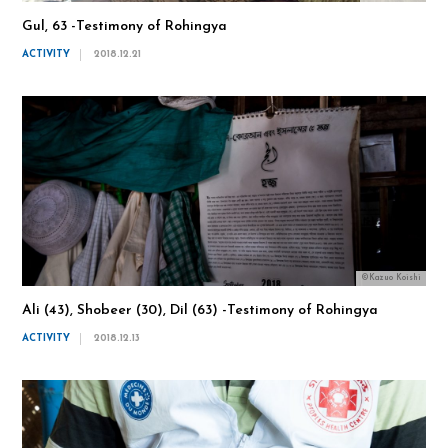
Gul, 63 -Testimony of Rohingya
ACTIVITY
2018.12.21
©Kazuo Koishi
Ali (43), Shobeer (30), Dil (63) -Testimony of Rohingya
ACTIVITY
2018.12.13