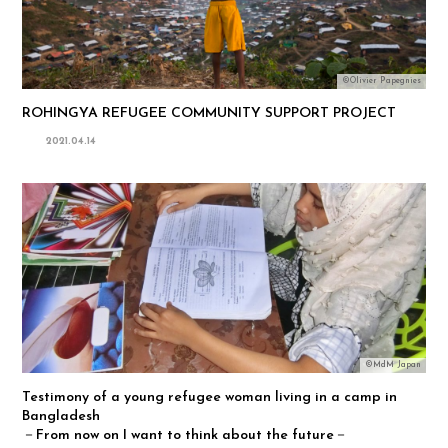
©Olivier Papegnies
ROHINGYA REFUGEE COMMUNITY SUPPORT PROJECT
2021.04.14
©MdM Japan
Testimony of a young refugee woman living in a camp in
Bangladesh
－From now on I want to think about the future－