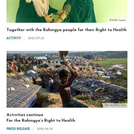
©MdM Japan
Together with the Rohingya people for their Right to Health
ACTIVITY
2021.09.30
©Arnaud Finistre
Activities continue
For the Rohingya’s Right to Health
PRESS RELEASE
2021.08.25