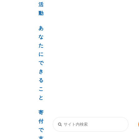
活
動
あ
な
た
に
で
き
る
こ
と
寄
付
で