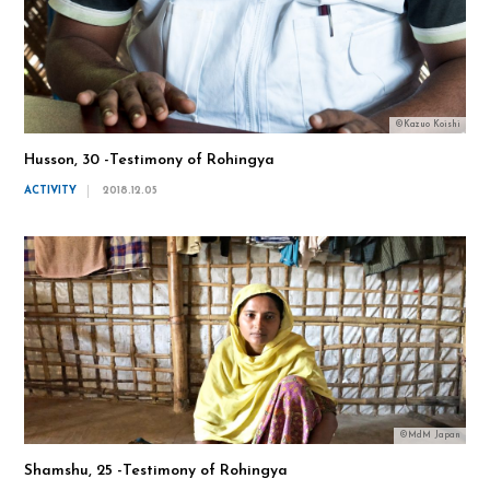
©Kazuo Koishi
Husson, 30 -Testimony of Rohingya
ACTIVITY
2018.12.05
©MdM Japan
Shamshu, 25 -Testimony of Rohingya