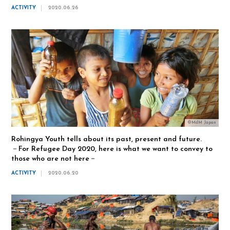
ACTIVITY
2020.06.26
©MdM Japan
Rohingya Youth tells about its past, present and future.
－For Refugee Day 2020, here is what we want to convey to
those who are not here－
ACTIVITY
2020.06.20