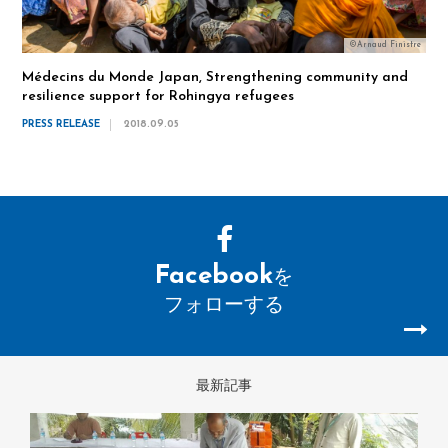
©Arnaud Finistre
Médecins du Monde Japan, Strengthening community and
resilience support for Rohingya refugees
PRESS RELEASE
2018.09.05
Facebook
を
フォローする
最新記事