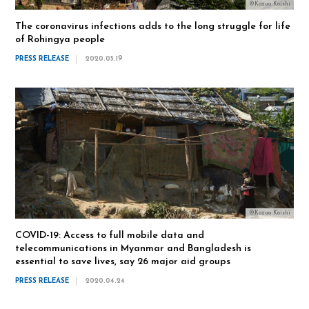
©Kazuo Koishi
The coronavirus infections adds to the long struggle for life
of Rohingya people
PRESS RELEASE
2020.05.19
©Kazuo Koishi
COVID-19: Access to full mobile data and
telecommunications in Myanmar and Bangladesh is
essential to save lives, say 26 major aid groups
PRESS RELEASE
2020.04.24