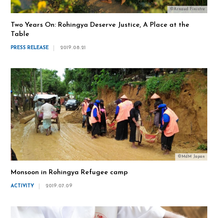
©Arnaud Finistre
Two Years On: Rohingya Deserve Justice, A Place at the
Table
PRESS RELEASE
2019.08.21
©MdM Japan
Monsoon in Rohingya Refugee camp
ACTIVITY
2019.07.09