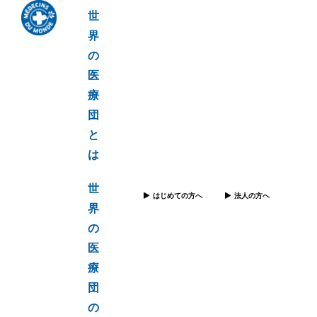
世
界
の
医
療
団
と
は
世
はじめての方へ
法人の方へ
界
の
医
療
団
の