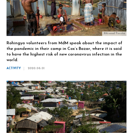
©Arnaud Finistre
Rohingya volunteers from MdM speak about the impact of
the pandemic in their camp in Cox’s Bazar, where it is said
to have the highest risk of new coronavirus infection in the
world.
ACTIVITY
2020.06.01