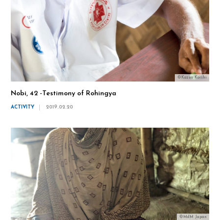
©Kazuo Koishi
Nobi, 42 -Testimony of Rohingya
ACTIVITY
2019.02.20
©MdM Japan