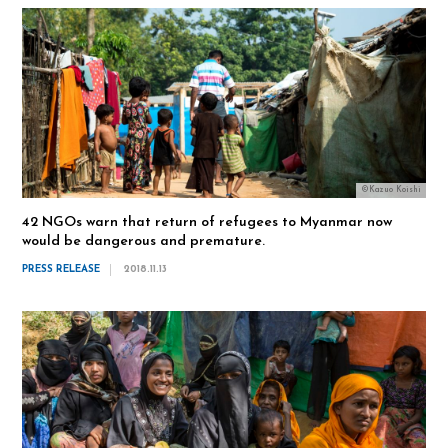
©Kazuo Koishi
42 NGOs warn that return of refugees to Myanmar now
would be dangerous and premature.
PRESS RELEASE
2018.11.13