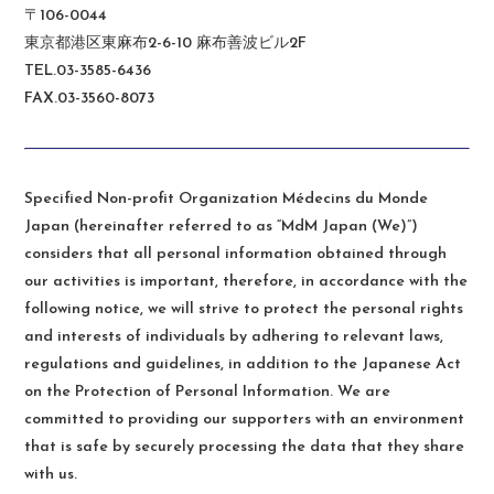
〒106-0044
東京都港区東麻布2-6-10 麻布善波ビル2F
TEL.03-3585-6436
FAX.03-3560-8073
Specified Non-profit Organization Médecins du Monde
Japan (hereinafter referred to as “MdM Japan (We)”)
considers that all personal information obtained through
our activities is important, therefore, in accordance with the
following notice, we will strive to protect the personal rights
and interests of individuals by adhering to relevant laws,
regulations and guidelines, in addition to the Japanese Act
on the Protection of Personal Information. We are
committed to providing our supporters with an environment
that is safe by securely processing the data that they share
with us.