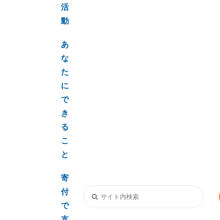
活
動
あ
な
た
に
で
き
る
こ
と
寄
付
で