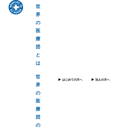
世
界
の
医
療
団
と
は
世
はじめての方へ
法人の方へ
界
の
医
療
団
の