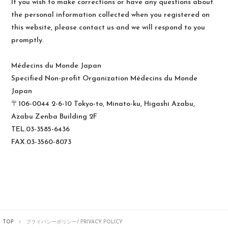
If you wish to make corrections or have any questions about
the personal information collected when you registered on
this website, please contact us and we will respond to you
promptly.
Médecins du Monde Japan
Specified Non-profit Organization Médecins du Monde
Japan
〒106-0044 2-6-10 Tokyo-to, Minato-ku, Higashi Azabu,
Azabu Zenba Building 2F
TEL.03-3585-6436
FAX.03-3560-8073
TOP
プライバシーポリシー/ PRIVACY POLICY