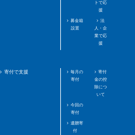
トで応
援
募金箱
法
設置
人・企
業で応
援
毎月の
寄付
寄付で支援
寄付
金の控
除につ
いて
今回の
寄付
遺贈寄
付