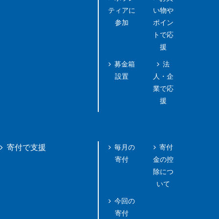
ティアに
い物や
参加
ポイン
トで応
援
募金箱
法
設置
人・企
業で応
援
毎月の
寄付
寄付で支援
寄付
金の控
除につ
いて
今回の
寄付