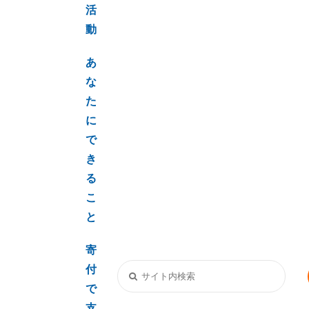
活
動
あ
な
た
に
で
き
る
こ
と
寄
付
で