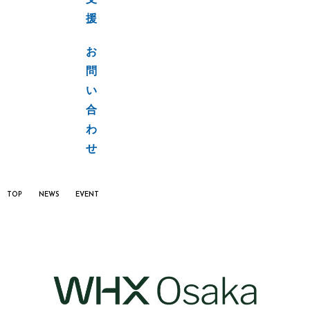
支
援
お
問
い
合
わ
せ
TOP
NEWS
EVENT