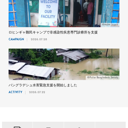
©MdM Japan
ロヒンギャ難民キャンプで非感染性疾患専門診療所を支援
CAMPAIGN
2026.07.28
©Pulse Bangladesh Society
バングラデシュ水害緊急支援を開始しました
ACTIVITY
2026.07.22