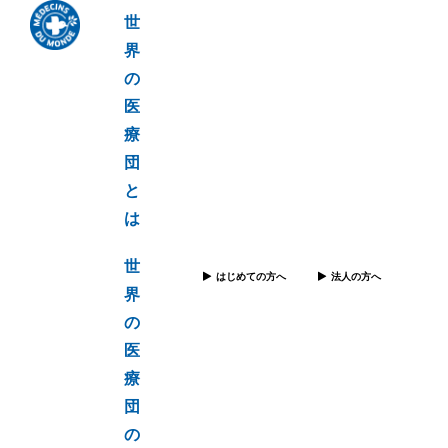
世
界
の
医
療
団
と
は
世
はじめての方へ
法人の方へ
界
の
医
療
団
の