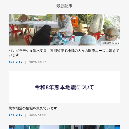
最新記事
©MdM Japan
バングラデシュ洪水支援 巡回診療で地域の人々の医療ニーズに応えて
います
ACTIVITY
2026.08.06
熊本地震の情報を集めています
ACTIVITY
2026.07.29