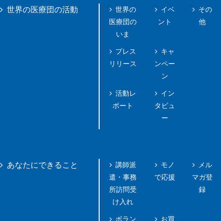
世界の
イベ
その
世界の医療団の活動
医療団の
ント
他
いま
プレス
キャ
リリース
ンペー
ン
活動レ
イン
ポート
タビュ
ー
講師派
モノ
メル
あなたにできること
遣・事務
で応援
マガ登
所訪問受
録
け入れ
ボラン
お買