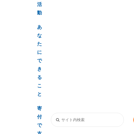
活
動
あ
な
た
に
で
き
る
こ
と
寄
付
で