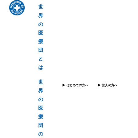
世
界
の
医
療
団
と
は
世
はじめての方へ
法人の方へ
界
の
医
療
団
の