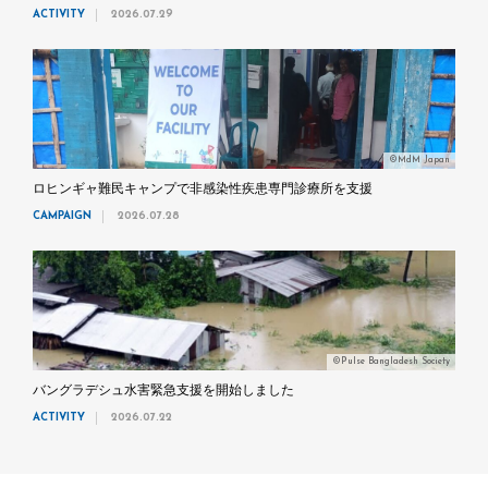
ACTIVITY
2026.07.29
©MdM Japan
ロヒンギャ難民キャンプで非感染性疾患専門診療所を支援
CAMPAIGN
2026.07.28
©Pulse Bangladesh Society
バングラデシュ水害緊急支援を開始しました
ACTIVITY
2026.07.22