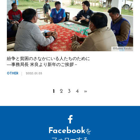
©Kazuo Koishi
紛争と貧困のさなかにいる人たちのために
―事務局長 米良より新年のご挨拶－
OTHER
2023.01.05
1
2
3
4
»
Facebook
を
フォローする