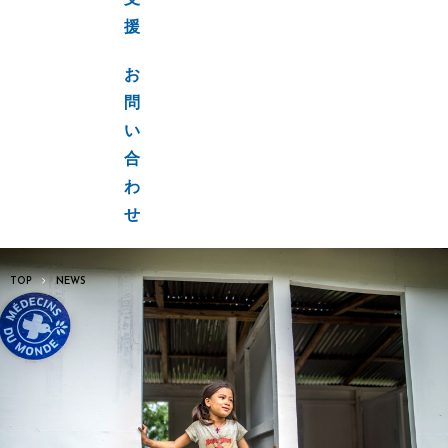
支
援
お
問
い
合
わ
せ
TOP
NEWS