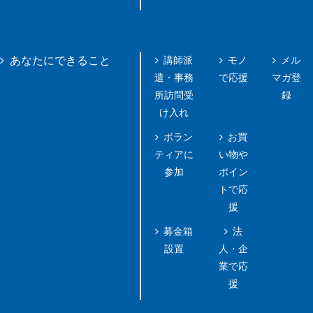
講師派
モノ
メル
あなたにできること
遣・事務
で応援
マガ登
所訪問受
録
け入れ
ボラン
お買
ティアに
い物や
参加
ポイン
トで応
援
募金箱
法
設置
人・企
業で応
援