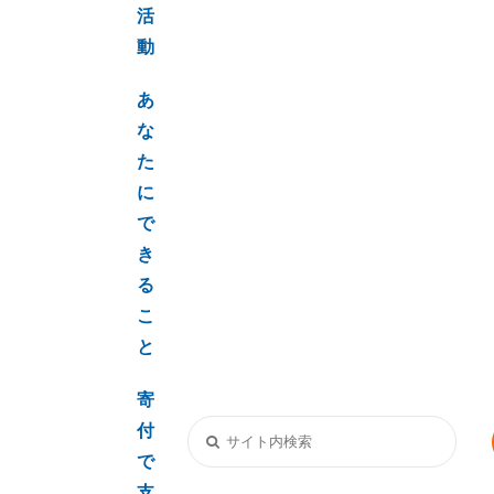
活
動
あ
な
た
に
で
き
る
こ
と
寄
付
で