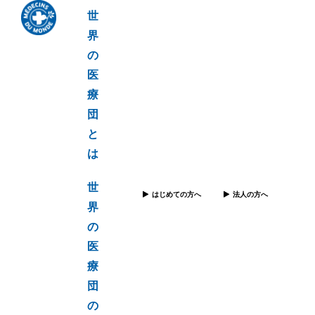
世
界
の
医
療
団
と
は
世
はじめての方へ
法人の方へ
界
の
医
療
団
の