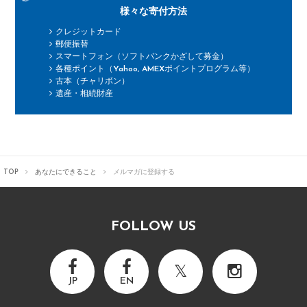
様々な寄付方法
クレジットカード
郵便振替
スマートフォン（ソフトバンクかざして募金）
各種ポイント（Yahoo, AMEXポイントプログラム等）
古本（チャリボン）
遺産・相続財産
TOP
あなたにできること
メルマガに
登録する
FOLLOW US
JP
EN