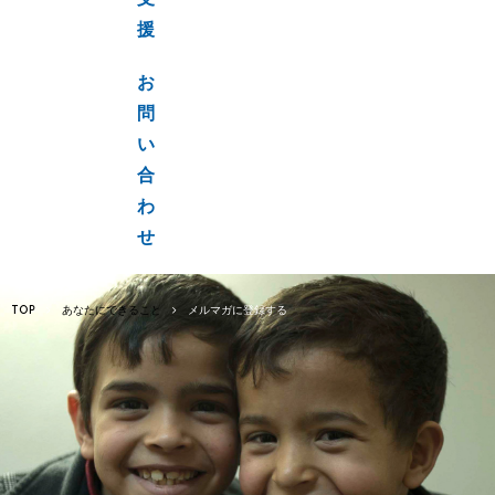
支
援
お
問
い
合
わ
せ
TOP
あなたにできること
メルマガに
登録する