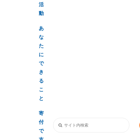
活
動
あ
な
た
に
で
き
る
こ
と
寄
付
で