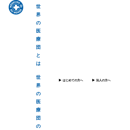
世
界
の
医
療
団
と
は
世
はじめての方へ
法人の方へ
界
の
医
療
団
の