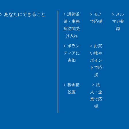
講師派
モノ
メル
あなたにできること
遣・事務
で応援
マガ登
所訪問受
録
け入れ
ボラン
お買
ティアに
い物や
参加
ポイン
トで応
援
募金箱
法
設置
人・企
業で応
援