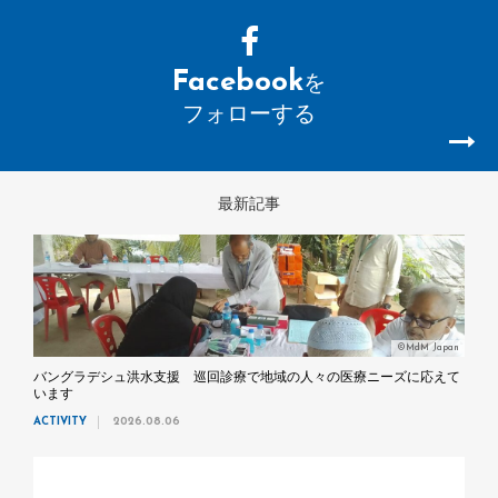
Facebook
を
フォローする
最新記事
©MdM Japan
バングラデシュ洪水支援 巡回診療で地域の人々の医療ニーズに応えて
います
ACTIVITY
2026.08.06