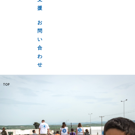
支
援
お
問
い
合
わ
せ
TOP