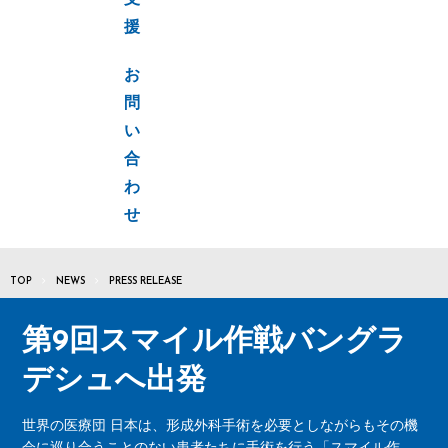
支
援
お
問
い
合
わ
せ
TOP
NEWS
PRESS RELEASE
第9回スマイル作戦バングラ
デシュへ出発
世界の医療団 日本は、形成外科手術を必要としながらもその機