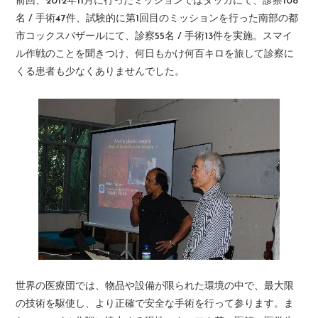
前回、2012年11月に行ったミッションではダッカにて、診察108
名 / 手術47件、試験的に第1回目のミッションを行った南部の都
市コックスバザールにて、診察55名 / 手術13件を実施。スマイ
ル作戦のことを聞きつけ、何日もかけ何百キロを旅して診察に
くる患者も少なくありませんでした。
世界の医療団では、物品や設備が限られた環境の中で、最大限
の技術を駆使し、より正確で安全な手術を行って参ります。ま