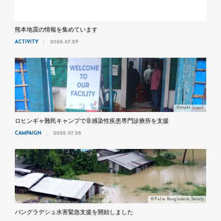
熊本地震の情報を集めています
ACTIVITY
2026.07.29
©MdM Japan
ロヒンギャ難民キャンプで非感染性疾患専門診療所を支援
CAMPAIGN
2026.07.28
©Pulse Bangladesh Society
バングラデシュ水害緊急支援を開始しました