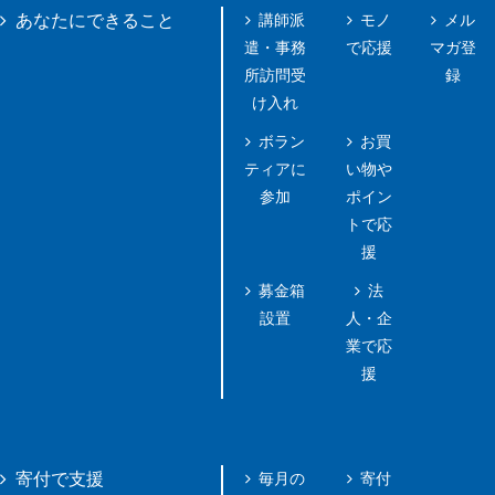
講師派
モノ
メル
あなたにできること
遣・事務
で応援
マガ登
所訪問受
録
け入れ
ボラン
お買
ティアに
い物や
参加
ポイン
トで応
援
募金箱
法
設置
人・企
業で応
援
毎月の
寄付
寄付で支援