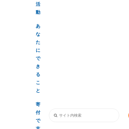
活
動
あ
な
た
に
で
き
る
こ
と
寄
付
で