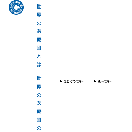
世
界
の
医
療
団
と
は
世
はじめての方へ
法人の方へ
界
の
医
療
団
の