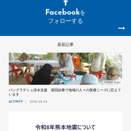
Facebook
を
フォローする
最新記事
©MdM Japan
バングラデシュ洪水支援 巡回診療で地域の人々の医療ニーズに応えて
います
ACTIVITY
2026.08.06