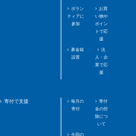
ボラン
お買
ティアに
い物や
参加
ポイン
トで応
援
募金箱
法
設置
人・企
業で応
援
毎月の
寄付
寄付で支援
寄付
金の控
除につ
いて
今回の