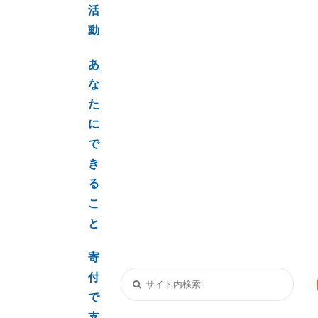
活
動
あ
な
た
に
で
き
る
こ
と
寄
付
で