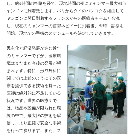
し、約8時間の空路を経て、現地時間の夜にミャンマー最大都市
ヤンゴンに到着致します。パリからタイのバンコクを経由して
ヤンゴンに翌日到着するフランスからの医療者チームと合流
し、現在のミャンマーの首都ネピドーに到着後、即時、診察を
開始、現地での手術のスケジュールを決定していきます。
民主化と経済発展が進む近年
のミャンマーですが、医療環
境はまだまだ今後の発展が望
まれます。特に、形成外科に
関しては上述のようにその医
療を提供できる技術を持った
医師は絶対的に不足している
状況です。世界の医療団で
は、物品や設備が限られた環
境の中で、最大限の技術を駆
使し、より正確で安全な手術
を行って参ります。また、ス