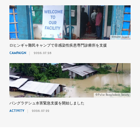
©MdM Japan
ロヒンギャ難民キャンプで非感染性疾患専門診療所を支援
CAMPAIGN
2026.07.28
©Pulse Bangladesh Society
バングラデシュ水害緊急支援を開始しました
ACTIVITY
2026.07.22