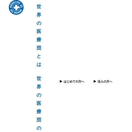
世
界
の
医
療
団
と
は
世
はじめての方へ
法人の方へ
界
の
医
療
団
の