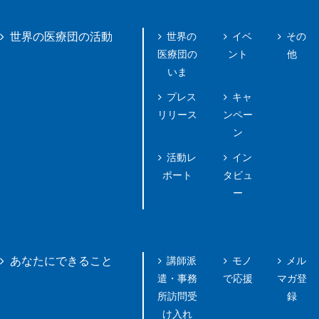
世界の
イベ
その
世界の医療団の活動
医療団の
ント
他
いま
プレス
キャ
リリース
ンペー
ン
活動レ
イン
ポート
タビュ
ー
講師派
モノ
メル
あなたにできること
遣・事務
で応援
マガ登
所訪問受
録
け入れ