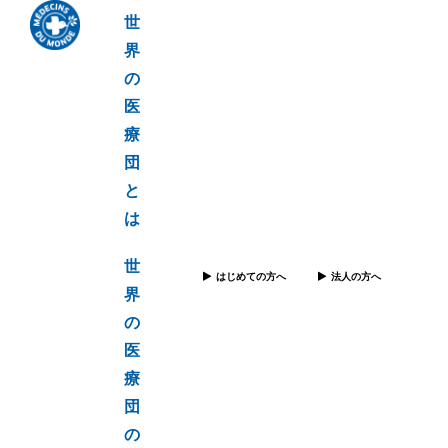
世
界
の
医
療
団
と
は
世
はじめての方へ
法人の方へ
界
の
医
療
団
の