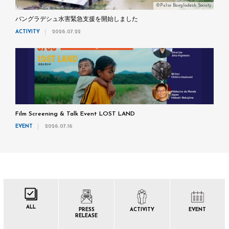
©Pulse Bangladesh Society
バングラデシュ水害緊急支援を開始しました
ACTIVITY
2026.07.22
Film Screening & Talk Event LOST LAND
EVENT
2026.07.16
ALL
PRESS
ACTIVITY
EVENT
RELEASE