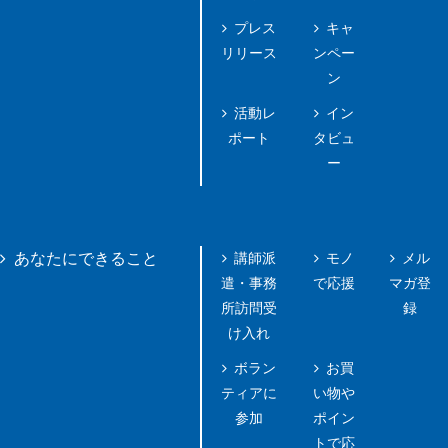
プレス
キャ
リリース
ンペー
ン
活動レ
イン
ポート
タビュ
ー
講師派
モノ
メル
あなたにできること
遣・事務
で応援
マガ登
所訪問受
録
け入れ
ボラン
お買
ティアに
い物や
参加
ポイン
トで応