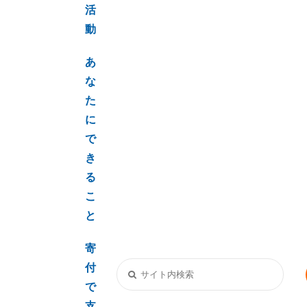
活
動
あ
な
た
に
で
き
る
こ
と
寄
付
で