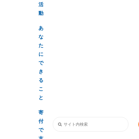
活
動
あ
な
た
に
で
き
る
こ
と
寄
付
で