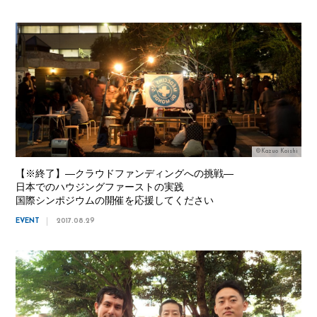
©Kazuo Koishi
【※終了】―クラウドファンディングへの挑戦―
日本でのハウジングファーストの実践
国際シンポジウムの開催を応援してください
EVENT
2017.08.29