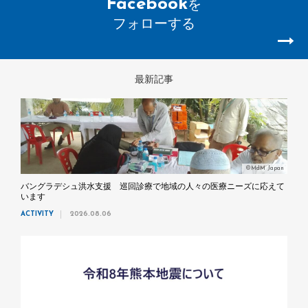
Facebook
を
フォローする
最新記事
©MdM Japan
バングラデシュ洪水支援 巡回診療で地域の人々の医療ニーズに応えて
います
ACTIVITY
2026.08.06