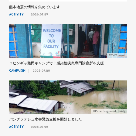
熊本地震の情報を集めています
ACTIVITY
2026.07.29
©MdM Japan
ロヒンギャ難民キャンプで非感染性疾患専門診療所を支援
CAMPAIGN
2026.07.28
©Pulse Bangladesh Society
バングラデシュ水害緊急支援を開始しました
ACTIVITY
2026.07.22