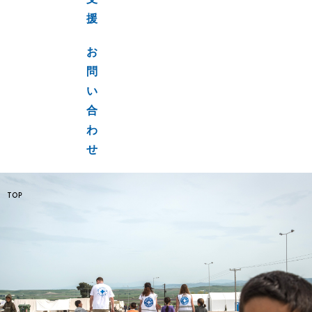
支
援
お
問
い
合
わ
せ
TOP