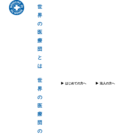
世
界
の
医
療
団
と
は
世
はじめての方へ
法人の方へ
界
の
医
療
団
の