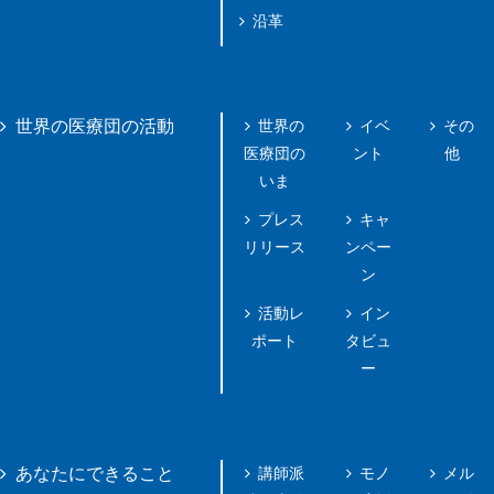
沿革
世界の
イベ
その
世界の医療団の活動
医療団の
ント
他
いま
プレス
キャ
リリース
ンペー
ン
活動レ
イン
ポート
タビュ
ー
講師派
モノ
メル
あなたにできること