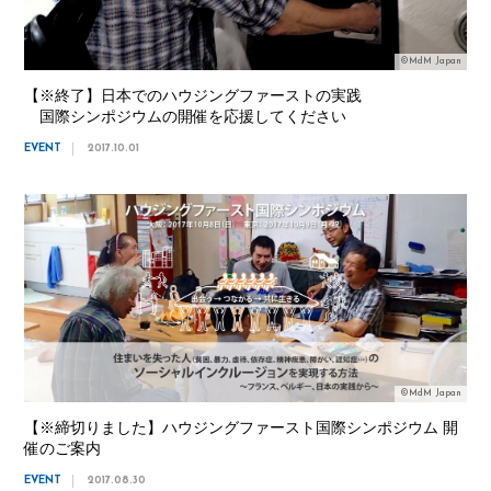
©MdM Japan
【※終了】日本でのハウジングファーストの実践
国際シンポジウムの開催を応援してください
EVENT
2017.10.01
©MdM Japan
【※締切りました】ハウジングファースト国際シンポジウム 開
催のご案内
EVENT
2017.08.30