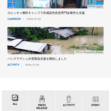
©MdM Japan
ロヒンギャ難民キャンプで非感染性疾患専門診療所を支援
CAMPAIGN
2026.07.28
©Pulse Bangladesh Society
バングラデシュ水害緊急支援を開始しました
ACTIVITY
2026.07.22
ALL
PRESS
ACTIVITY
EVENT
RELEASE