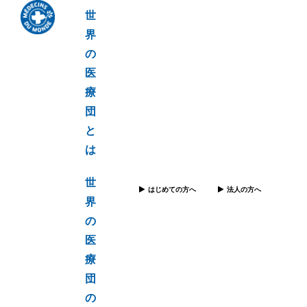
世
界
の
医
療
団
と
は
世
はじめての方へ
法人の方へ
界
の
医
療
団
の