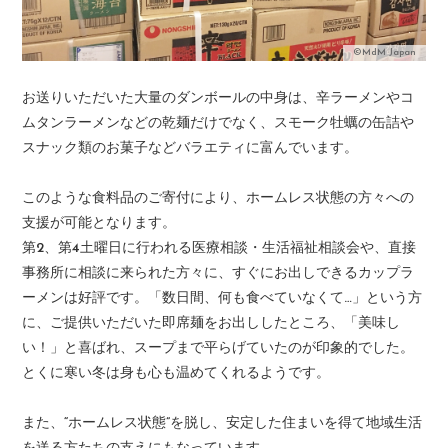
©MdM Japan
お送りいただいた大量のダンボールの中身は、辛ラーメンやコ
ムタンラーメンなどの乾麺だけでなく、スモーク牡蠣の缶詰や
スナック類のお菓子などバラエティに富んでいます。
このような食料品のご寄付により、ホームレス状態の方々への
支援が可能となります。
第2、第4土曜日に行われる医療相談・生活福祉相談会や、直接
事務所に相談に来られた方々に、すぐにお出しできるカップラ
ーメンは好評です。「数日間、何も食べていなくて…」という方
に、ご提供いただいた即席麺をお出ししたところ、「美味し
い！」と喜ばれ、スープまで平らげていたのが印象的でした。
とくに寒い冬は身も心も温めてくれるようです。
また、“ホームレス状態”を脱し、安定した住まいを得て地域生活