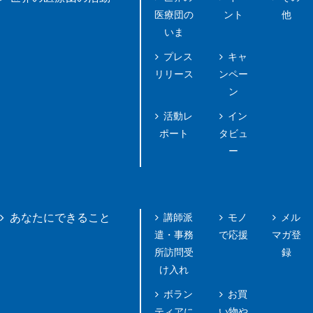
医療団の
ント
他
いま
プレス
キャ
リリース
ンペー
ン
活動レ
イン
ポート
タビュ
ー
講師派
モノ
メル
あなたにできること
遣・事務
で応援
マガ登
所訪問受
録
け入れ
ボラン
お買
ティアに
い物や