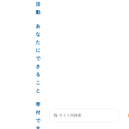
活
動
あ
な
た
に
で
き
る
こ
と
寄
付
で