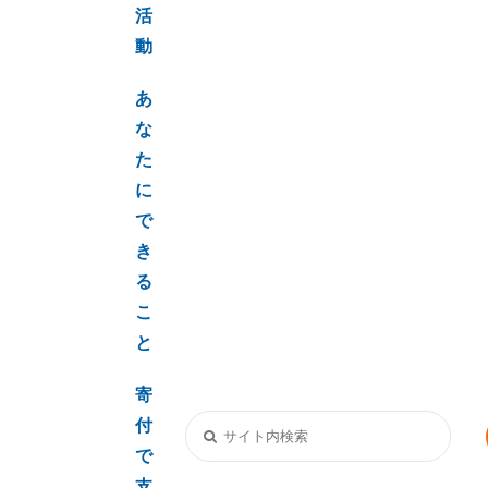
活
動
あ
な
た
に
で
き
る
こ
と
寄
付
で