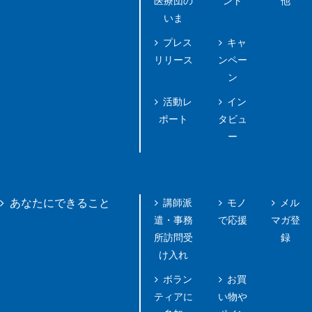
医療団の
ント
他
いま
プレス
キャ
リリース
ンペー
ン
活動レ
イン
ポート
タビュ
ー
講師派
モノ
メル
あなたにできること
遣・事務
で応援
マガ登
所訪問受
録
け入れ
ボラン
お買
ティアに
い物や