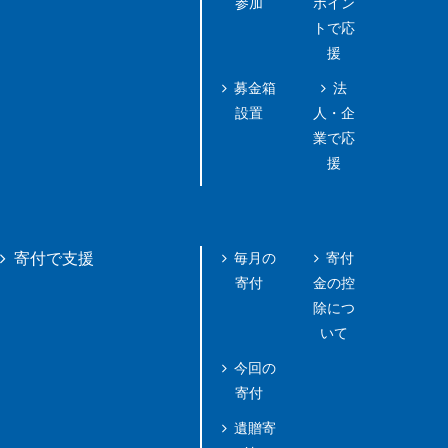
参加
ポイン
トで応
援
募金箱
法
設置
人・企
業で応
援
毎月の
寄付
寄付で支援
寄付
金の控
除につ
いて
今回の
寄付
遺贈寄