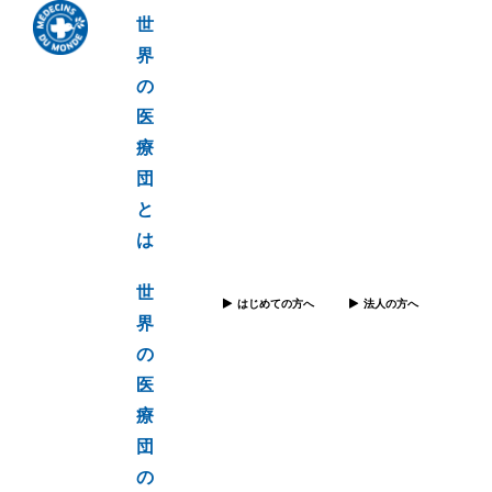
世
界
の
医
療
団
と
は
世
はじめての方へ
法人の方へ
界
の
医
療
団
の