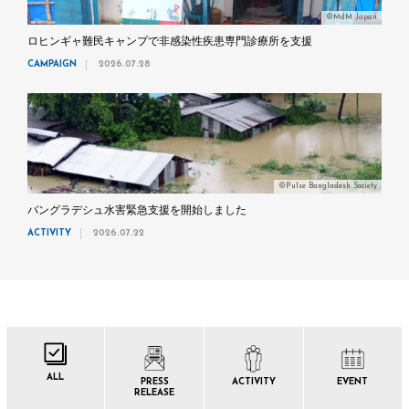
©MdM Japan
ロヒンギャ難民キャンプで非感染性疾患専門診療所を支援
CAMPAIGN
2026.07.28
©Pulse Bangladesh Society
バングラデシュ水害緊急支援を開始しました
ACTIVITY
2026.07.22
ALL
PRESS
ACTIVITY
EVENT
RELEASE