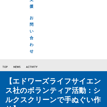
支
援
お
問
い
合
わ
せ
TOP
NEWS
ACTIVITY
【エドワーズライフサイエン
ス社のボランティア活動：シ
ルクスクリーンで手ぬぐい作