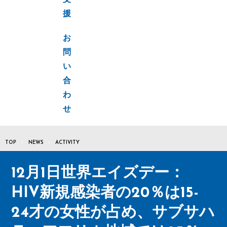
支
援
お
問
い
合
わ
せ
TOP
NEWS
ACTIVITY
12月1日世界エイズデー：
HIV新規感染者の20％は15-
24才の女性が占め、サブサハ