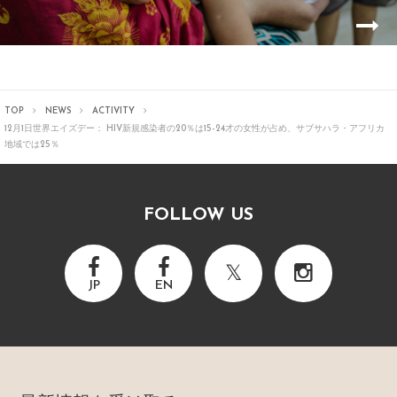
TOP
NEWS
ACTIVITY
12月1日世界エイズデー： HIV新規感染者の20％は15-24才の女性が占め、サブサハラ・アフリカ
地域では25％
FOLLOW US
JP
EN