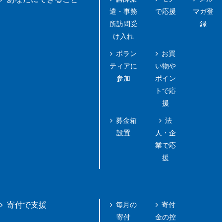
あなたにできること
遣・事務
で応援
マガ登
所訪問受
録
け入れ
ボラン
お買
ティアに
い物や
参加
ポイン
トで応
援
募金箱
法
設置
人・企
業で応
援
毎月の
寄付
寄付で支援
寄付
金の控