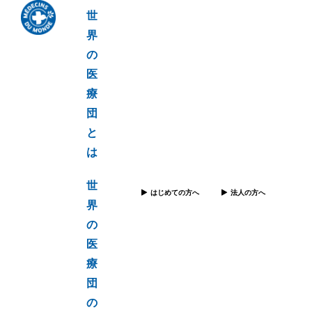
世
界
の
医
療
団
と
は
世
はじめての方へ
法人の方へ
界
の
医
療
団
の