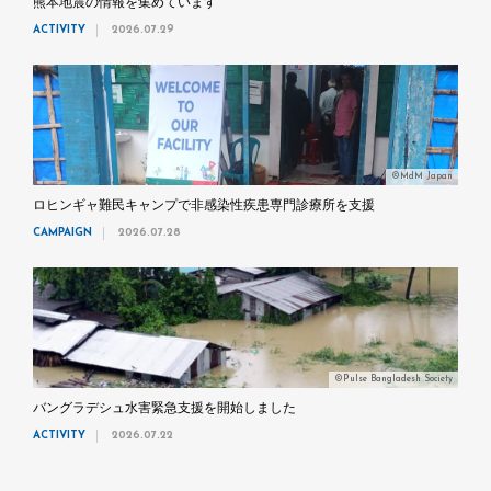
熊本地震の情報を集めています
ACTIVITY
2026.07.29
©MdM Japan
ロヒンギャ難民キャンプで非感染性疾患専門診療所を支援
CAMPAIGN
2026.07.28
©Pulse Bangladesh Society
バングラデシュ水害緊急支援を開始しました
ACTIVITY
2026.07.22