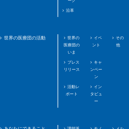
ーク
沿革
世界の
イベ
その
世界の医療団の活動
医療団の
ント
他
いま
プレス
キャ
リリース
ンペー
ン
活動レ
イン
ポート
タビュ
ー
講師派
モノ
メル