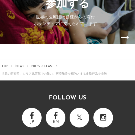
参加する
世界の医療団は皆様からの寄付・
ボランティアに支えられています。
TOP
NEWS
PRESS RELEASE
世界の医療団、シリア北西部での暴力、医療施設を標的とする攻撃行為を非難
FOLLOW US
JP
EN