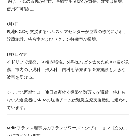
受け、4名の市民が死亡、医療従事者2名が負傷。建物は損壊、
使用不可能に。
1月7日
現地NGOが支援するヘルスケアセンターが空爆の標的にされ、
貯蔵施設、待合室およびワクチン接種室が損壊。
1月7日夕方
イドリブで爆発、30名が犠牲、外科医などを含めた約100名が負
傷。市内の小児科、婦人科、内科を診療する医療施設も大きな
被害を受ける。
シリア北西部では、連日連夜続く爆撃で数万人が避難、終わら
ない人道危機にMdMの現地チームは緊急医療支援活動に追われ
ています。
MdMフランス理事長のフランソワーズ・シヴィニョンは次のよ
うに述べています。