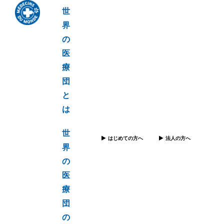
世
界
の
医
療
団
と
は
世
はじめての方へ
法人の方へ
界
の
医
療
団
の