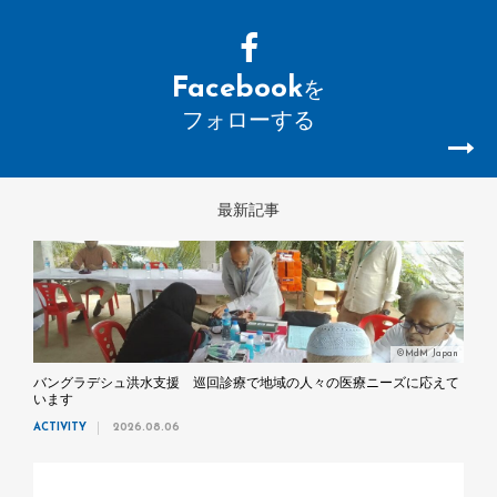
Facebook
を
フォローする
最新記事
©MdM Japan
バングラデシュ洪水支援 巡回診療で地域の人々の医療ニーズに応えて
います
ACTIVITY
2026.08.06