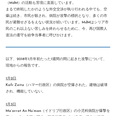
（MdM）の活動も苦境に直面しています。
まるで終戦したかのような外交交渉が執り行われる中でも、空
爆は続き、市民が殺され、病院が攻撃の標的となり、多くの市
民が避難せざるをえない状況が続いています。MdMはシリア市
民のこれ以上ない苦しみを終わらせるために、今、再び国際人
道法の遵守を紛争当事者に呼びかけます。
以下、2018年1月年初たった1週間の間に起きた攻撃について、
現地からの報告です。
1月2日
Kafr Zeita（ハマー行政区）の病院が空爆された。建物は破壊
され、機能していない。
1月3日
Ma’arrat An Nu’man（イドリブ行政区）の小児科病院が爆撃を