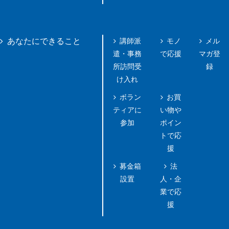
講師派
モノ
メル
あなたにできること
遣・事務
で応援
マガ登
所訪問受
録
け入れ
ボラン
お買
ティアに
い物や
参加
ポイン
トで応
援
募金箱
法
設置
人・企
業で応
援