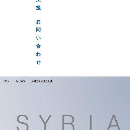
支
援
お
問
い
合
わ
せ
TOP
NEWS
PRESS RELEASE