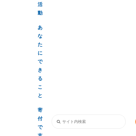
活
動
あ
な
た
に
で
き
る
こ
と
寄
付
で