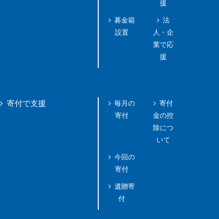
援
募金箱
法
設置
人・企
業で応
援
毎月の
寄付
寄付で支援
寄付
金の控
除につ
いて
今回の
寄付
遺贈寄
付