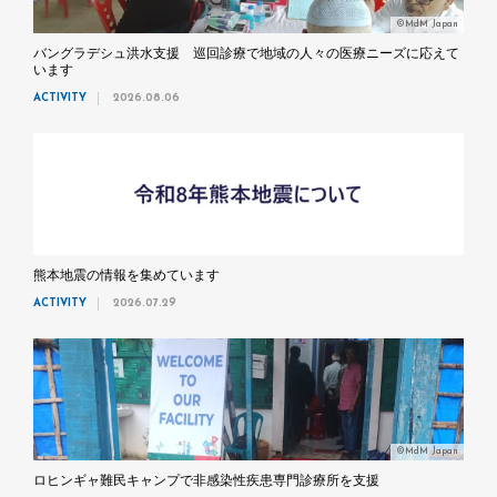
©MdM Japan
バングラデシュ洪水支援 巡回診療で地域の人々の医療ニーズに応えて
います
ACTIVITY
2026.08.06
熊本地震の情報を集めています
ACTIVITY
2026.07.29
©MdM Japan
ロヒンギャ難民キャンプで非感染性疾患専門診療所を支援