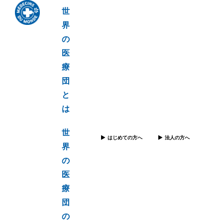
世
界
の
医
療
団
と
は
世
はじめての方へ
法人の方へ
界
の
医
療
団
の