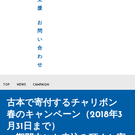
支
援
お
問
い
合
わ
せ
TOP
NEWS
CAMPAIGN
古本で寄付するチャリボン
春のキャンペーン（2018年3
月31日まで）