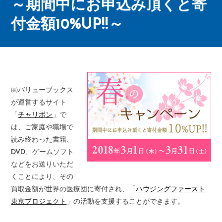
～期間中にお申込み頂くと寄
付金額10%UP!!～
㈱バリューブックス
が運営するサイト
「
チャリボン
」で
は、ご家庭や職場で
読み終わった書籍、
DVD、ゲームソフト
などをお送りいただ
くことにより、その
買取金額が世界の医療団に寄付され、「
ハウジングファースト
東京プロジェクト
」の活動を支援することができます。