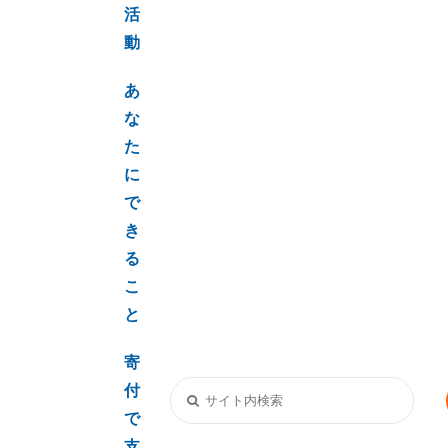
活
動
あ
な
た
に
で
き
る
こ
と
寄
付
で