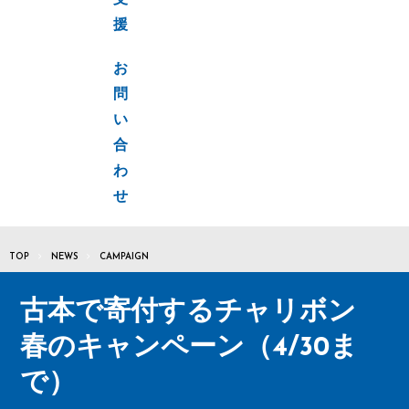
支
援
お
問
い
合
わ
せ
TOP
NEWS
CAMPAIGN
古本で寄付するチャリボン
春のキャンペーン（4/30ま
で）