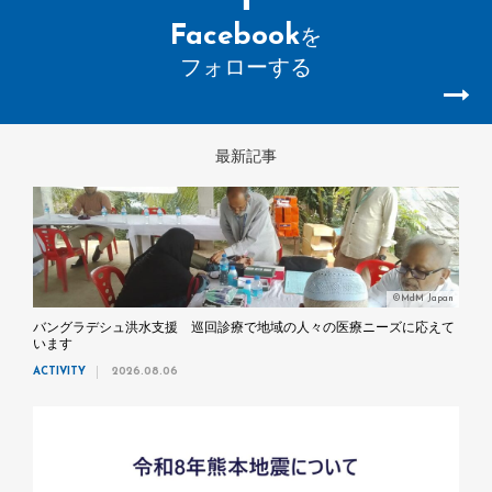
Facebook
を
フォローする
最新記事
©MdM Japan
バングラデシュ洪水支援 巡回診療で地域の人々の医療ニーズに応えて
います
ACTIVITY
2026.08.06