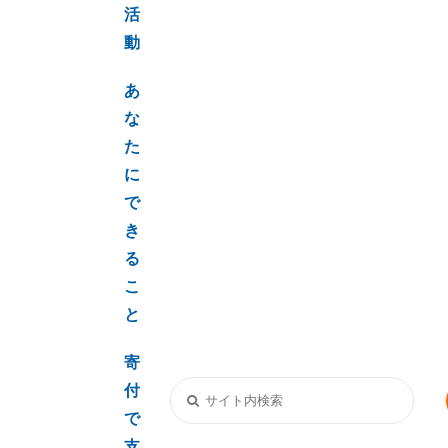
活
動
あ
な
た
に
で
き
る
こ
と
寄
付
で