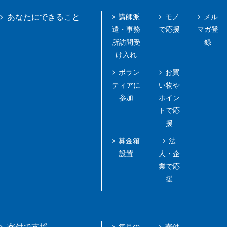
講師派
モノ
メル
あなたにできること
遣・事務
で応援
マガ登
所訪問受
録
け入れ
ボラン
お買
ティアに
い物や
参加
ポイン
トで応
援
募金箱
法
設置
人・企
業で応
援