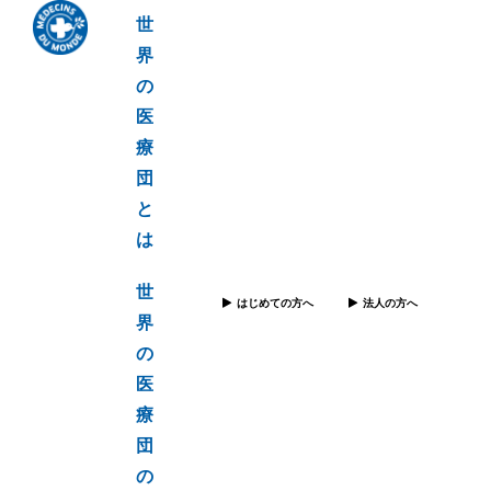
世
界
の
医
療
団
と
は
世
はじめての方へ
法人の方へ
界
の
医
療
団
の