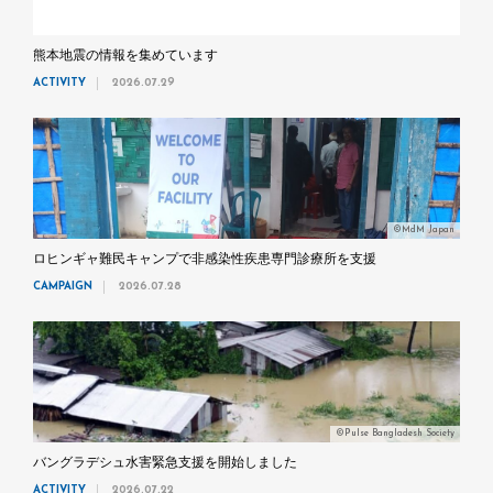
熊本地震の情報を集めています
ACTIVITY
2026.07.29
©MdM Japan
ロヒンギャ難民キャンプで非感染性疾患専門診療所を支援
CAMPAIGN
2026.07.28
©Pulse Bangladesh Society
バングラデシュ水害緊急支援を開始しました
ACTIVITY
2026.07.22