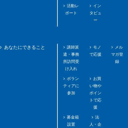
活動レ
イン
ポート
タビュ
ー
講師派
モノ
メル
あなたにできること
遣・事務
で応援
マガ登
所訪問受
録
け入れ
ボラン
お買
ティアに
い物や
参加
ポイン
トで応
援
募金箱
法
設置
人・企