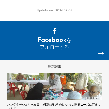
Update on : 2024.09.02
Facebook
を
フォローする
最新記事
©MdM Japan
バングラデシュ洪水支援 巡回診療で地域の人々の医療ニーズに応えて
います