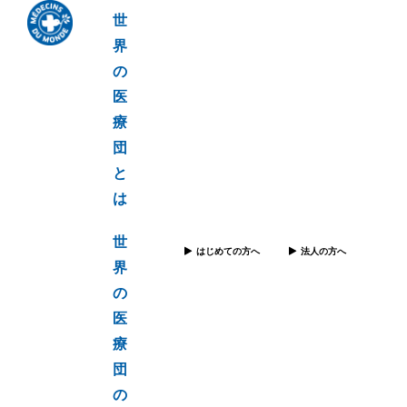
世
界
の
医
療
団
と
は
世
はじめての方へ
法人の方へ
界
の
医
療
団
の