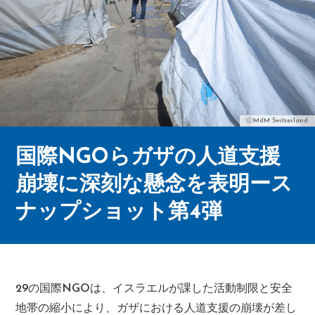
ⒸMdM Switzerland
国際NGOらガザの人道支援
崩壊に深刻な懸念を表明ース
ナップショット第4弾
29の国際NGOは、イスラエルが課した活動制限と安全
地帯の縮小により、ガザにおける人道支援の崩壊が差し