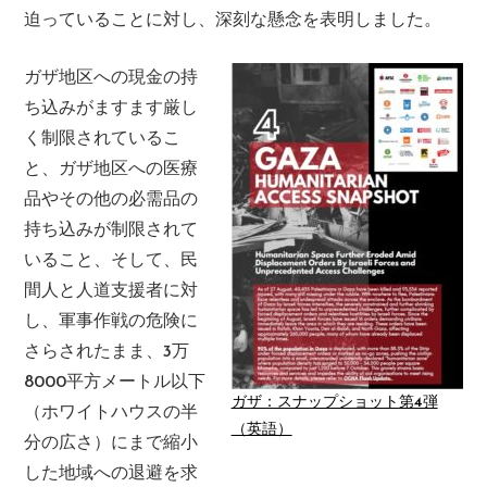
迫っていることに対し、深刻な懸念を表明しました。
ガザ地区への現金の持
ち込みがますます厳し
く制限されているこ
と、ガザ地区への医療
品やその他の必需品の
持ち込みが制限されて
いること、そして、民
間人と人道支援者に対
し、軍事作戦の危険に
さらされたまま、3万
8000平方メートル以下
ガザ：スナップショット第4弾
（ホワイトハウスの半
（英語）
分の広さ）にまで縮小
した地域への退避を求