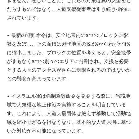
ぎません。悲しいことに、これらの対策は真の安全をも
たらすものではなく、人道支援従事者は引き続き標的に
されています。
• 最新の避難命令は、安全地帯内の2つのブロックに影
響を及ぼし、その面積はガザ地区の12.6%からわずか11%
に縮小しました。ブロックの位置を考えると、安全地帯
がまもなく2つの別々のエリアに分割され、支援を必要
とする人々のアクセスがさらに制限されるのではないか
との懸念が高まっています。
• イスラエル軍は強制避難命令を発令する際に、当該地
域で大規模な地上作戦を実施することを明言していま
す。これにより、人道支援団体は絶えず移動して活動地
域を縮小せざるを得なくなり、基本的な人道原則に基づ
いた対応が不可能になっています。