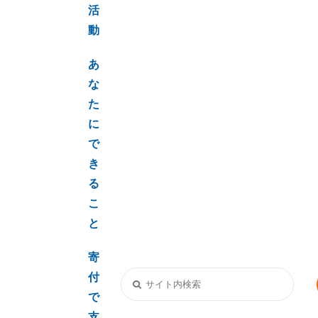
活
動
あ
な
た
に
で
き
る
こ
と
寄
付
で