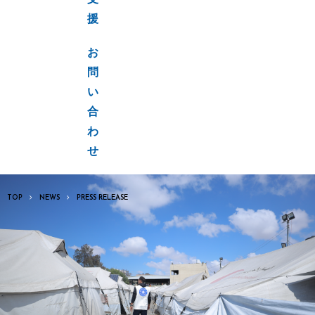
支
援
お
問
い
合
わ
せ
TOP
NEWS
PRESS RELEASE