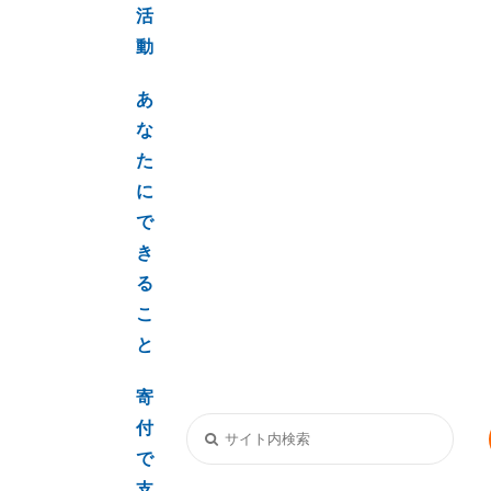
活
動
あ
な
た
に
で
き
る
こ
と
寄
付
で