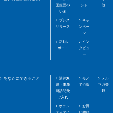
医療団の
ント
他
いま
プレス
キャ
リリース
ンペー
ン
活動レ
イン
ポート
タビュ
ー
講師派
モノ
メル
あなたにできること
遣・事務
で応援
マガ登
所訪問受
録
け入れ
ボラン
お買
ティアに
い物や