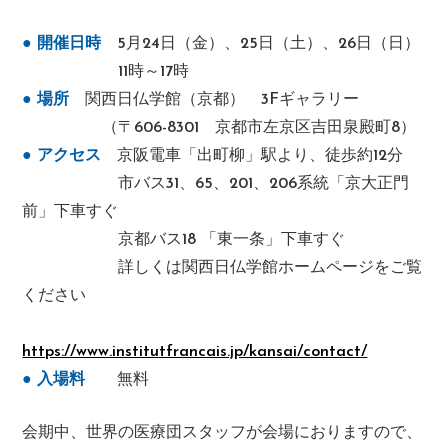
● 開催日時
5月24日（金）、25日（土）、26日（日）
11時～17時
● 場所
関西日仏学館（京都） 3Fギャラリー
（〒606-8301 京都市左京区吉田泉殿町8）
● アクセス
京阪電車「出町柳」駅より、徒歩約12分
市バス31、65、201、206系統「京大正門
前」下車すぐ
京都バス18 「東一条」下車すぐ
詳しくは関西日仏学館ホームページをご覧
ください
https://www.institutfrancais.jp/kansai/contact/
● 入場料
無料
会期中、世界の医療団スタッフが会場におりますので、