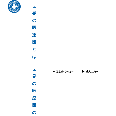
世
界
の
医
療
団
と
は
世
はじめての方へ
法人の方へ
界
の
医
療
団
の