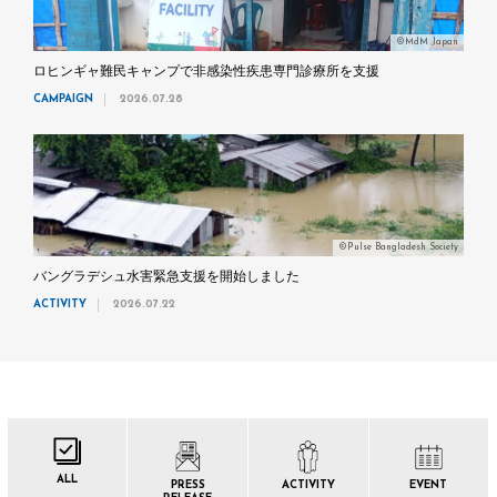
©MdM Japan
ロヒンギャ難民キャンプで非感染性疾患専門診療所を支援
CAMPAIGN
2026.07.28
©Pulse Bangladesh Society
バングラデシュ水害緊急支援を開始しました
ACTIVITY
2026.07.22
ALL
PRESS
ACTIVITY
EVENT