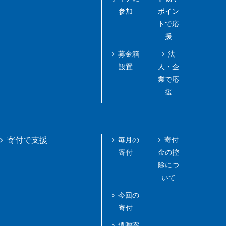
参加
ポイン
トで応
援
募金箱
法
設置
人・企
業で応
援
毎月の
寄付
寄付で支援
寄付
金の控
除につ
いて
今回の
寄付
遺贈寄