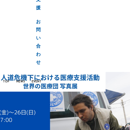
支
援
お
問
い
合
わ
せ
TOP
NEWS
EVENT