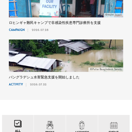
©MdM Japan
ロヒンギャ難民キャンプで非感染性疾患専門診療所を支援
CAMPAIGN
2026.07.28
©Pulse Bangladesh Society
バングラデシュ水害緊急支援を開始しました
ACTIVITY
2026.07.22
ALL