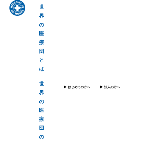
世
界
の
医
療
団
と
は
世
はじめての方へ
法人の方へ
界
の
医
療
団
の