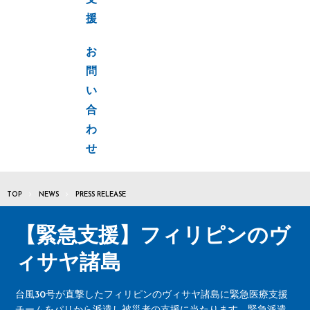
支
援
お
問
い
合
わ
せ
TOP
NEWS
PRESS RELEASE
【緊急支援】フィリピンのヴ
ィサヤ諸島
台風30号が直撃したフィリピンのヴィサヤ諸島に緊急医療支援