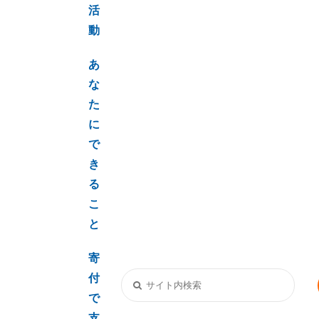
活
動
あ
な
た
に
で
き
る
こ
と
寄
付
で