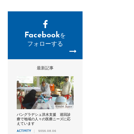
Facebook
を
フォローする
最新記事
©MdM Japan
バングラデシュ洪水支援 巡回診
療で地域の人々の医療ニーズに応
えています
ACTIVITY
2026.08.06