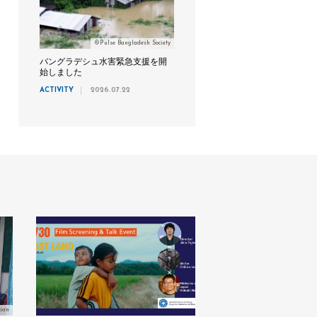
©Pulse Bangladesh Society
バングラデシュ水害緊急支援を開
始しました
ACTIVITY
2026.07.22
pan