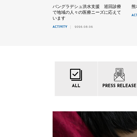
バングラデシュ洪水支援 巡回診療
熊
で地域の人々の医療ニーズに応えて
AC
います
ACTIVITY
2026.08.06
ALL
PRESS
RELEASE