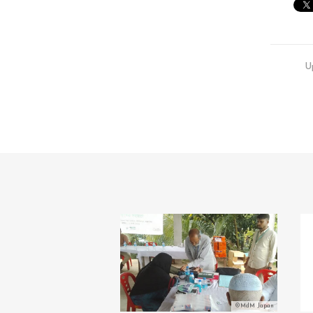
U
©MdM Japan