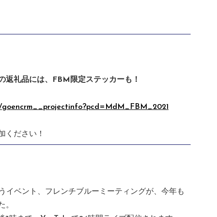
の返礼品には、FBM限定ステッカーも！
.com/goencrm__projectinfo?pcd=MdM_FBM_2021
加ください！
集うイベント、フレンチブルーミーティングが、今年も
た。