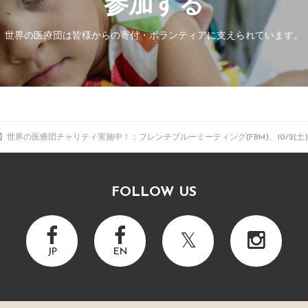
参加する
世界の医療団は皆様からの寄付・
ボランティアに支えられています。
世界の医療団チャリティ実施中！：フレンチブルーミーティング(FBM)、10/2(土)-
FOLLOW US
JP
EN