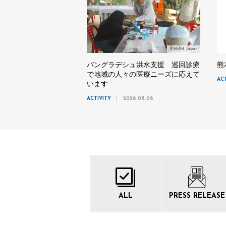
©MdM Japan
バングラデシュ洪水支援 巡回診療
熊
で地域の人々の医療ニーズに応えて
AC
います
ACTIVITY
2026.08.06
ALL
PRESS
RELEASE