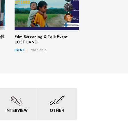
pan
染性
Film Screening & Talk Event
LOST LAND
EVENT
2026.07.16
INTERVIEW
OTHER