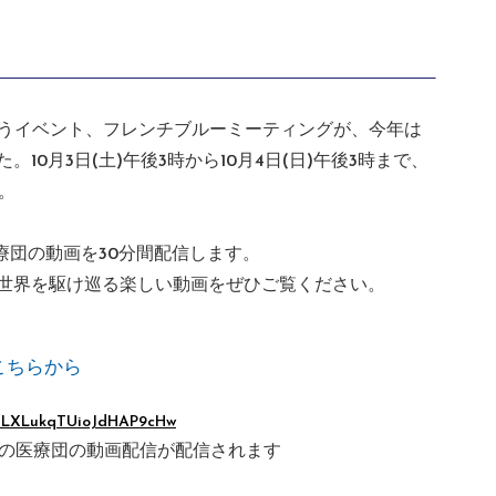
集うイベント、フレンチブルーミーティングが、今年は
10月3日(土)午後3時から10月4日(日)午後3時まで、
す。
医療団の動画を30分間配信します。
世界を駆け巡る楽しい動画をぜひご覧ください。
こちらから
QhLXLukqTUioJdHAP9cHw
 世界の医療団の動画配信が配信されます