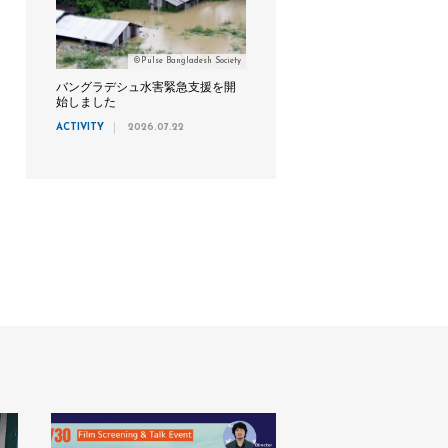
©Pulse Bangladesh Society
バングラデシュ水害緊急支援を開
始しました
ACTIVITY
2026.07.22