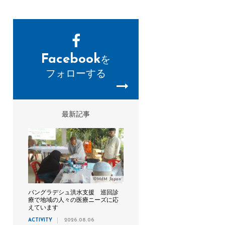
Facebook
を
フォローする
最新記事
©MdM Japan
バングラデシュ洪水支援 巡回診
療で地域の人々の医療ニーズに応
えています
ACTIVITY
2026.08.06