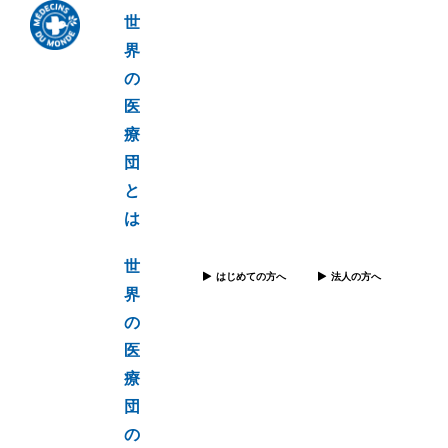
世
界
の
医
療
団
と
は
世
はじめての方へ
法人の方へ
界
の
医
療
団
の