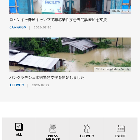
©MdM Japan
ロヒンギャ難民キャンプで非感染性疾患専門診療所を支援
CAMPAIGN
2026.07.28
©Pulse Bangladesh Society
バングラデシュ水害緊急支援を開始しました
ACTIVITY
2026.07.22
ALL
PRESS
ACTIVITY
EVENT