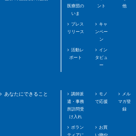
医療団の
ント
他
いま
プレス
キャ
リリース
ンペー
ン
活動レ
イン
ポート
タビュ
ー
講師派
モノ
メル
あなたにできること
遣・事務
で応援
マガ登
所訪問受
録
け入れ
ボラン
お買
ティアに
い物や