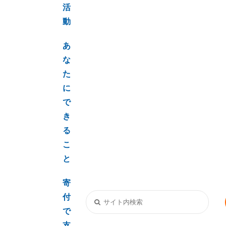
活
動
あ
な
た
に
で
き
る
こ
と
寄
付
で