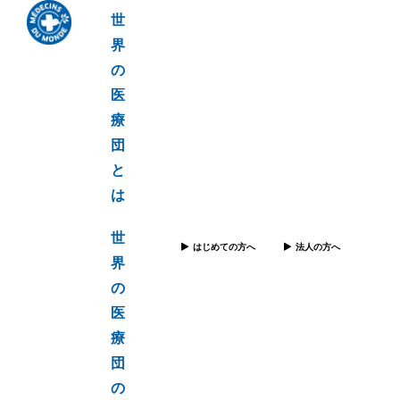
世
界
の
医
療
団
と
は
世
はじめての方へ
法人の方へ
界
の
医
療
団
の