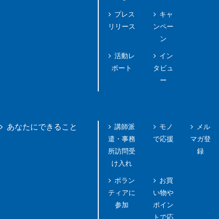
プレス
キャ
リリース
ンペー
ン
活動レ
イン
ポート
タビュ
ー
講師派
モノ
メル
あなたにできること
遣・事務
で応援
マガ登
所訪問受
録
け入れ
ボラン
お買
ティアに
い物や
参加
ポイン
トで応