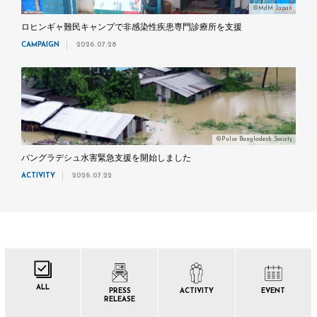
©MdM Japan
ロヒンギャ難民キャンプで非感染性疾患専門診療所を支援
CAMPAIGN
2026.07.28
©Pulse Bangladesh Society
バングラデシュ水害緊急支援を開始しました
ACTIVITY
2026.07.22
ALL
PRESS
ACTIVITY
EVENT
RELEASE