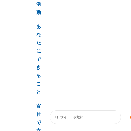
活
動
あ
な
た
に
で
き
る
こ
と
寄
付
で