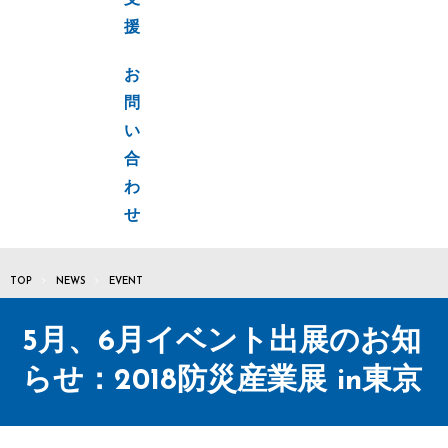
支
援
お
問
い
合
わ
せ
TOP
NEWS
EVENT
5月、6月イベント出展のお知
らせ：2018防災産業展 in東京