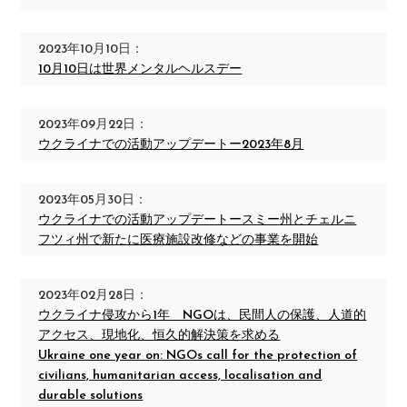
2023年10月10日：
10月10日は世界メンタルヘルスデー
2023年09月22日：
ウクライナでの活動アップデートー2023年8月
2023年05月30日：
ウクライナでの活動アップデートースミー州とチェルニ
フツィ州で新たに医療施設改修などの事業を開始
2023年02月28日：
ウクライナ侵攻から1年 NGOは、民間人の保護、人道的
アクセス、現地化、恒久的解決策を求める
Ukraine one year on: NGOs call for the protection of
civilians, humanitarian access, localisation and
durable solutions