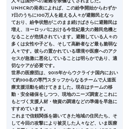
人々は国外への避難を余儀なくされました。
UNHCRの発表によれば、この紛争開始からわずか
7日のうちに100万人を超える人々が避難民となっ
ており、紛争状態がこのまま続けばさらに避難民は
増え、ヨーロッパにおける今世紀最大の難民危機と
なることが危惧されています。避難している人々の
多くは女性や子ども、そして高齢者など最も脆弱な
人々です。彼らの置かれている環境や医療へのアク
セスが急激に悪化していることは明らかであり、適
切なケアが必要です。
世界の医療団は、2015年からウクライナ国内におい
て約100名の専門スタッフからなるチームで人道医
療支援活動を続けてきました。現在はチームの移
動・安全確保をしつつ、現地のニーズ調査とこれに
もとづく支援人材・物資の調達などの準備を早急に
すすめています。
これまで信頼関係を築いてきた地域の住民たち、そ
して今回の攻撃により被災した人々など、いま医療