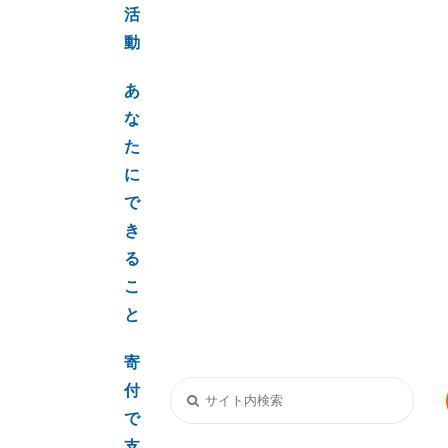
活
動
あ
な
た
に
で
き
る
こ
と
寄
付
で