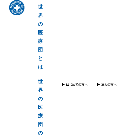
世
界
の
医
療
団
と
は
世
はじめての方へ
法人の方へ
界
の
医
療
団
の