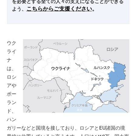
を必要とする全ての人々の支えになることができる
こちらからご支援ください
。
よう、
ウク
ライ
ナ
は、
ロシ
アや
ポー
ラン
ド、
ハン
ガリーなどと国境を接しており、ロシアとEU諸国の境