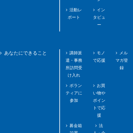
活動レ
イン
ポート
タビュ
ー
講師派
モノ
メル
あなたにできること
遣・事務
で応援
マガ登
所訪問受
録
け入れ
ボラン
お買
ティアに
い物や
参加
ポイン
トで応
援
募金箱
法
設置
人・企