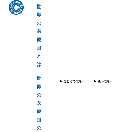
世
界
の
医
療
団
と
は
世
はじめての方へ
法人の方へ
界
の
医
療
団
の