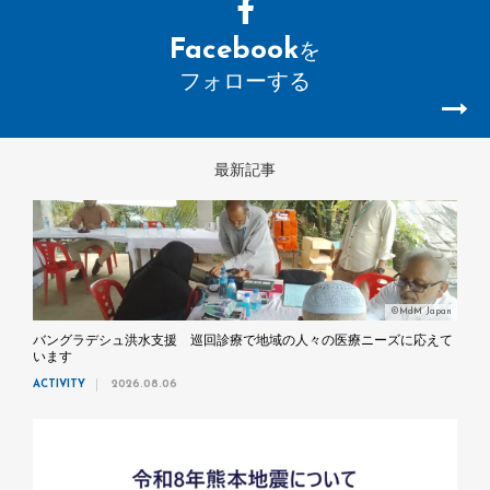
Facebook
を
フォローする
最新記事
©MdM Japan
バングラデシュ洪水支援 巡回診療で地域の人々の医療ニーズに応えて
います
ACTIVITY
2026.08.06