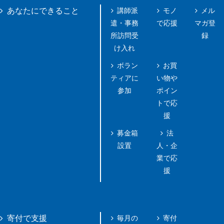
講師派
モノ
メル
あなたにできること
遣・事務
で応援
マガ登
所訪問受
録
け入れ
ボラン
お買
ティアに
い物や
参加
ポイン
トで応
援
募金箱
法
設置
人・企
業で応
援
毎月の
寄付
寄付で支援