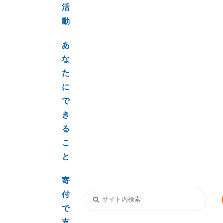
活
動
あ
な
た
に
で
き
る
こ
と
寄
付
で