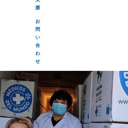
支
援
お
問
い
合
わ
せ
TOP
NEWS
ACTIVITY