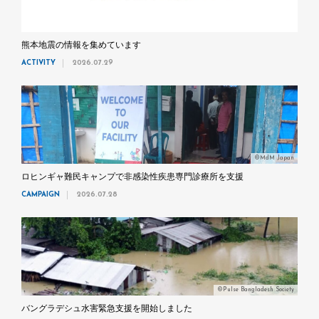
熊本地震の情報を集めています
ACTIVITY
2026.07.29
©MdM Japan
ロヒンギャ難民キャンプで非感染性疾患専門診療所を支援
CAMPAIGN
2026.07.28
©Pulse Bangladesh Society
バングラデシュ水害緊急支援を開始しました