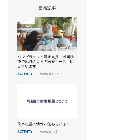
最新記事
©MdM Japan
バングラデシュ洪水支援 巡回診
療で地域の人々の医療ニーズに応
えています
ACTIVITY
2026.08.06
熊本地震の情報を集めています
ACTIVITY
2026.07.29