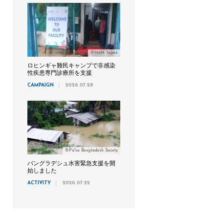
©MdM Japan
ロヒンギャ難民キャンプで非感染
性疾患専門診療所を支援
CAMPAIGN
2026.07.28
©Pulse Bangladesh Society
バングラデシュ水害緊急支援を開
始しました
ACTIVITY
2026.07.22