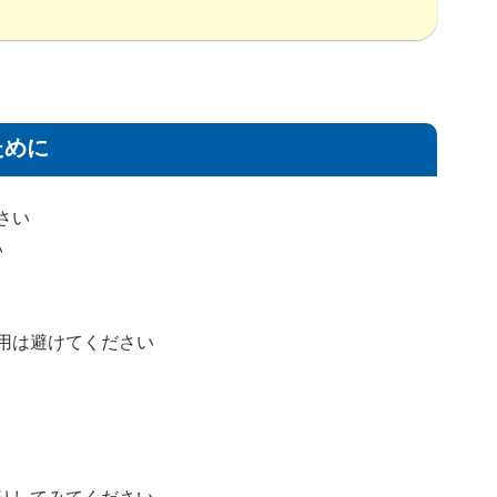
ために
さい
い
用は避けてください