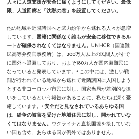
人々に人道支援が安全に届くようにしてください。最低
限、人道回廊と「沈黙の窓」を設置してください。
他の地域や近隣諸国へと武力紛争から逃れる人々が急増
しています。
国籍に関係なく誰もが安全に移住できるル
ートが確保されなくてはなりません。
UNHCR（国連難
民高等弁務官事務所）は、200万人以上の民間人がすで
に国外へ退避しており、およそ180万人が国内避難民に
なっていると発表しています。
この中には、激しい戦
4
闘が行われている地域から逃れて近隣諸国に入国しよう
とする非ヨーロッパ市民に対し、国家当局が差別的な扱
いをしているという報告があることに、私たちは深く憂
慮しています。
安全だと見なされているあらゆる国
5
は、紛争の被害を受けた地域住民に対し、開かれていな
くてはなりません。
ウクライナと直接国境を接していな
い国も含め、あらゆる国が例外ではありません。