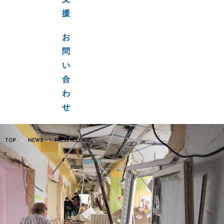
支
援
お
問
い
合
わ
せ
TOP
NEWS
PRESS RELEASE