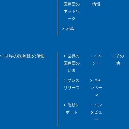
医療団の
情報
ネットワ
ーク
沿革
世界の
イベ
その
世界の医療団の活動
医療団の
ント
他
いま
プレス
キャ
リリース
ンペー
ン
活動レ
イン
ポート
タビュ
ー