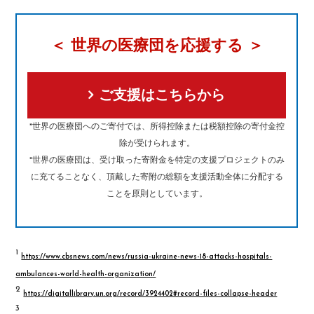
＜ 世界の医療団を応援する ＞
ご支援はこちらから
*世界の医療団へのご寄付では、所得控除または税額控除の寄付金控
除が受けられます。
*世界の医療団は、受け取った寄附金を特定の支援プロジェクトのみ
に充てることなく、頂戴した寄附の総額を支援活動全体に分配する
ことを原則としています。
1
https://www.cbsnews.com/news/russia-ukraine-news-18-attacks-hospitals-
ambulances-world-health-organization/
2
https://digitallibrary.un.org/record/3924402#record-files-collapse-header
3