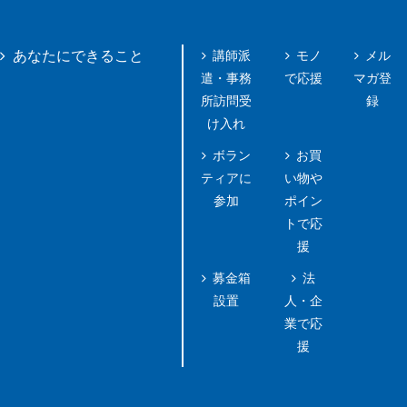
講師派
モノ
メル
あなたにできること
遣・事務
で応援
マガ登
所訪問受
録
け入れ
ボラン
お買
ティアに
い物や
参加
ポイン
トで応
援
募金箱
法
設置
人・企
業で応
援