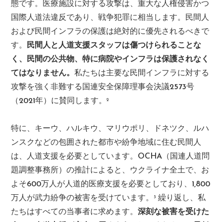
態です。医療施設に対する攻撃は、重大な人権侵害かつ
国際人道法違反であり、戦争犯罪に相当します。民間人
および民間インフラの保護は絶対的に優先されるべきで
す。
民間人と人道支援スタッフは傷つけられることな
く、民間の公共物、特に病院やインフラは保護されなく
てはなりません。
私たちは主要な民間インフラに対する
攻撃を強く非難する国連安全保障理事会決議2573号
（2021年）に賛同します。
2
特に、キーウ、ハルキウ、マリウポリ、ドネツク、ルハ
ンスクなどの包囲された都市や紛争地域に住む民間人
は、人道支援を必要としています。OCHA（国連人道問
題調整事務所）の推計によると、ウクライナ全土で、お
よそ600万人が人道的医療支援を必要としており、1,800
万人が武力紛争の被害を受けています。
繰り返し、私
3
たちはすべての当事者に求めます。
深刻な被害を受けた