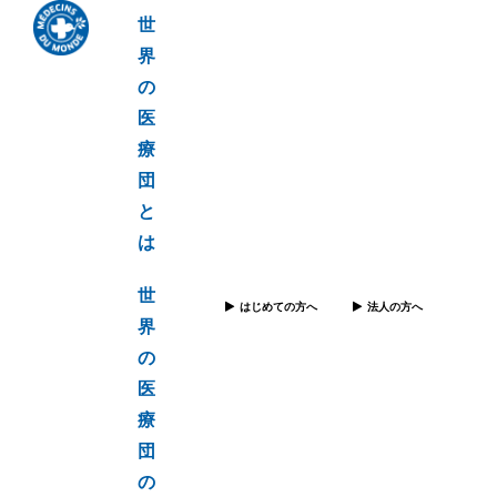
世
界
の
医
療
団
と
は
世
はじめての方へ
法人の方へ
界
の
医
療
団
の