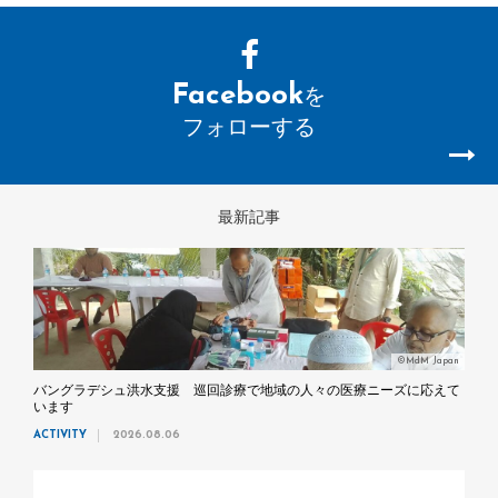
Facebook
を
フォローする
最新記事
©MdM Japan
バングラデシュ洪水支援 巡回診療で地域の人々の医療ニーズに応えて
います
ACTIVITY
2026.08.06