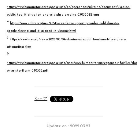
https://www.humanitarianresponse.info/en/operations/ukraine/document/ukraine-
public-health-situation-analysis-phsa-ukraine-03032022-eng
4
https://www.unhcr.org/neu/76513-swedens-support-provides-a-lifeline-to-
people-fleeing-and-displaced-in-ukraine.html
5
https://www.hrw.org/news/2022/03/04/ukraine-unequal-treatment-foreigners-
attempting-flee
6
https://www.humanitarianresponse.info/sites/www.humanitarianresponse.info/files/doc
phsa-shortform-030322.pdf
シェア
Update on : 2022.03.23