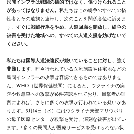
民間インフラは戦闘の標的ではなく、傷つけられること
があってはなりません。
私たちはこの紛争のすべての犠
牲者とその遺族と連帯し、次のことを関係各位に訴えま
す。
すぐに戦闘行為をやめ、人道回廊を開放し、紛争の
被害を受けた地域への、すべての人道支援を妨げないで
ください。
私たちは国際人道法違反が続いていることに対し、強く
非難します。
昨今行われている医療施設や住宅地などの
民間インフラへの攻撃は容認できるものではありませ
ん。WHO（世界保健機関）によると、ウクライナの病
院や救急車への攻撃が18件確認されており、目撃者の証
言によれば、さらに多くの攻撃が行われている疑いがあ
ります。3月14日（水）にはウクライナ東部マリウポリ
の母子医療センターが攻撃を受け、深刻な被害が出てい
ます。
多くの民間人が医療サービスを受けられない状
1