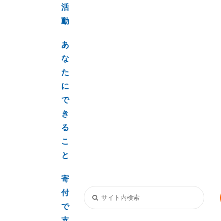
活
動
あ
な
た
に
で
き
る
こ
と
寄
付
で