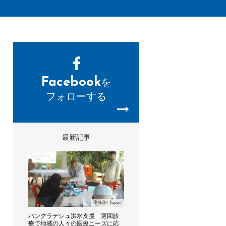
Facebook
を
フォローする
最新記事
©MdM Japan
バングラデシュ洪水支援 巡回診
療で地域の人々の医療ニーズに応