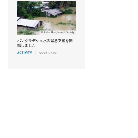
©Pulse Bangladesh Society
バングラデシュ水害緊急支援を開
始しました
ACTIVITY
2026.07.22