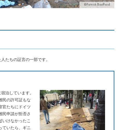
©Patrick Bouffard
た人たちの証言の一部です。
に宿泊しています。
難民の許可証もな
察官たちにドイツ
難民申請が拒否さ
ばいけなかったこ
っていたら、ギニ