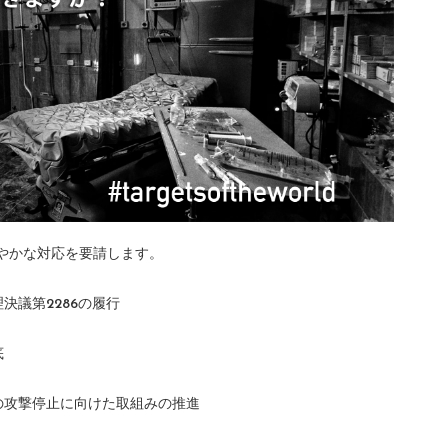
やかな対応を要請します。
決議第2286の履行
底
の攻撃停止に向けた取組みの推進