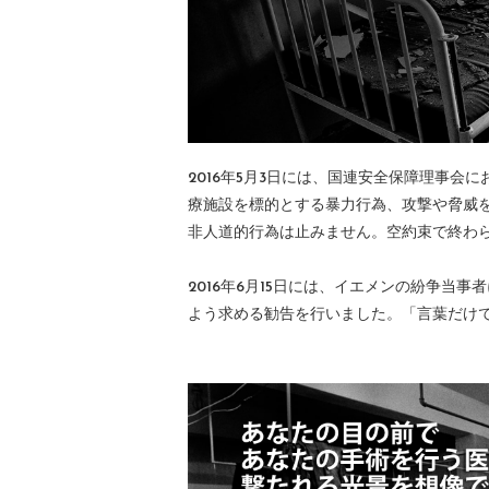
2016年5月3日には、国連安全保障理事
療施設を標的とする暴力行為、攻撃や脅威
非人道的行為は止みません。空約束で終わ
2016年6月15日には、イエメンの紛争当
よう求める勧告を行いました。「言葉だけ