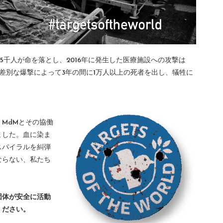
5千人が命を落とし、2016年に発生した医療施設への攻撃は
無差別な爆撃によって3年の間に1万人以上の死者を出し、犠牲に
MdMとその協働
ました。血に染ま
スパイラルを糾弾
ならない、私たち
団体が安全に活動
ください。