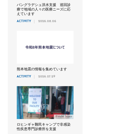
バングラデシュ洪水支援 巡回診
療で地域の人々の医療ニーズに応
えています
ACTIVITY
2026.08.06
熊本地震の情報を集めています
ACTIVITY
2026.07.29
©MdM Japan
ロヒンギャ難民キャンプで非感染
性疾患専門診療所を支援