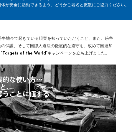
団体が安全に活動できるよう、どうかご署名と拡散にご協力ください。
に紛争地帯で起きている現実を知っていただくこと、また、紛争
民の保護、そして国際人道法の徹底的な遵守を、改めて国連加
、
“
Targets of the World
”
キャンペーンを立ち上げました。