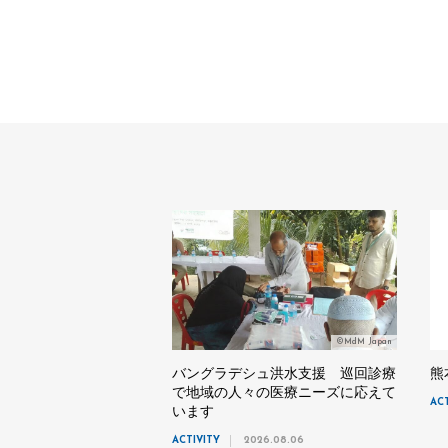
©MdM Japan
バングラデシュ洪水支援 巡回診療
熊
で地域の人々の医療ニーズに応えて
AC
います
ACTIVITY
2026.08.06