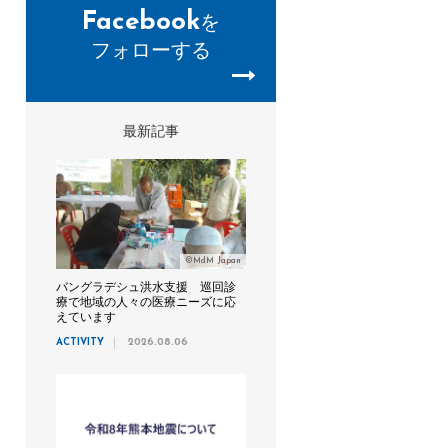
Facebook
を
フォローする
最新記事
©MdM Japan
バングラデシュ洪水支援 巡回診
療で地域の人々の医療ニーズに応
えています
ACTIVITY
2026.08.06