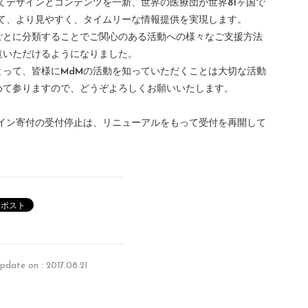
てデザインとコンテンツを一新、世界の医療団が世界81ヶ国で
いて、より見やすく、タイムリーな情報提供を実現します。
ごとに分類することでご関心のある活動への様々なご支援方法
覧いただけるようになりました。
とって、皆様にMdMの活動を知っていただくことは大切な活動
めて参りますので、どうぞよろしくお願いいたします。
ライン寄付の受付停止は、リニューアルをもって受付を再開して
pdate on : 2017.08.21