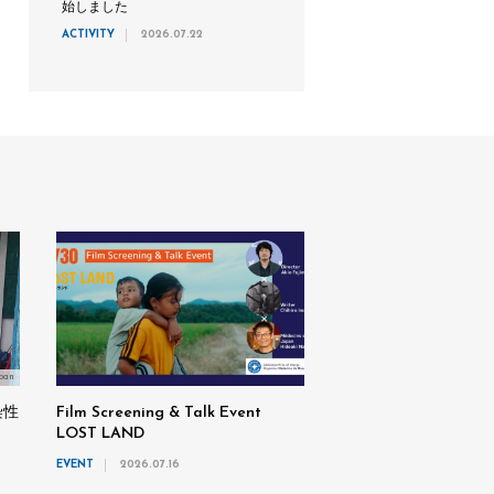
始しました
ACTIVITY
2026.07.22
pan
染性
Film Screening & Talk Event
LOST LAND
EVENT
2026.07.16