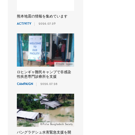
熊本地震の情報を集めています
ACTIVITY
2026.07.29
©MdM Japan
ロヒンギャ難民キャンプで非感染
性疾患専門診療所を支援
CAMPAIGN
2026.07.28
©Pulse Bangladesh Society
バングラデシュ水害緊急支援を開