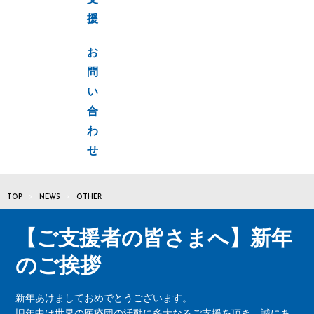
支
援
お
問
い
合
わ
せ
TOP
NEWS
OTHER
【ご支援者の皆さまへ】新年
のご挨拶
新年あけましておめでとうございます。