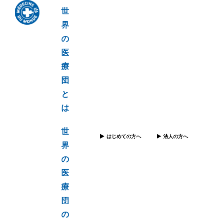
世
界
の
医
療
団
と
は
世
はじめての方へ
法人の方へ
界
の
医
療
団
の