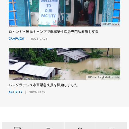
©MdM Japan
ロヒンギャ難民キャンプで非感染性疾患専門診療所を支援
CAMPAIGN
2026.07.28
©Pulse Bangladesh Society
バングラデシュ水害緊急支援を開始しました
ACTIVITY
2026.07.22