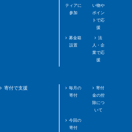
ティアに
い物や
参加
ポイン
トで応
援
募金箱
法
設置
人・企
業で応
援
毎月の
寄付
寄付で支援
寄付
金の控
除につ
いて
今回の
寄付