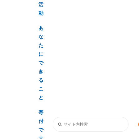
活
動
あ
な
た
に
で
き
る
こ
と
寄
付
で