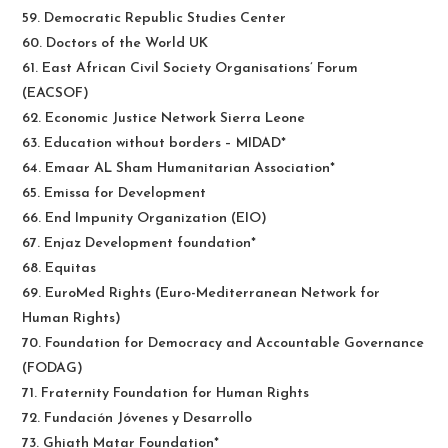
59. Democratic Republic Studies Center
60. Doctors of the World UK
61. East African Civil Society Organisations’ Forum
(EACSOF)
62. Economic Justice Network Sierra Leone
63. Education without borders – MIDAD*
64. Emaar AL Sham Humanitarian Association*
65. Emissa for Development
66. End Impunity Organization (EIO)
67. Enjaz Development foundation*
68. Equitas
69. EuroMed Rights (Euro-Mediterranean Network for
Human Rights)
70. Foundation for Democracy and Accountable Governance
(FODAG)
71. Fraternity Foundation for Human Rights
72. Fundación Jóvenes y Desarrollo
73. Ghiath Matar Foundation*