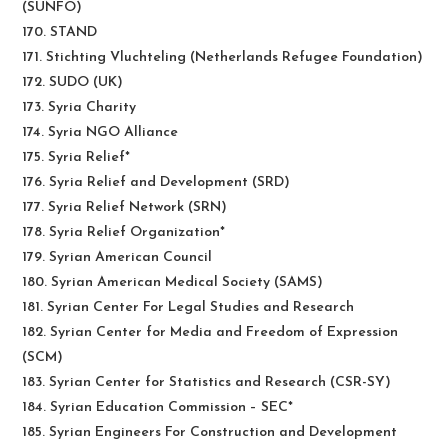
(SUNFO)
170. STAND
171. Stichting Vluchteling (Netherlands Refugee Foundation)
172. SUDO (UK)
173. Syria Charity
174. Syria NGO Alliance
175. Syria Relief*
176. Syria Relief and Development (SRD)
177. Syria Relief Network (SRN)
178. Syria Relief Organization*
179. Syrian American Council
180. Syrian American Medical Society (SAMS)
181. Syrian Center For Legal Studies and Research
182. Syrian Center for Media and Freedom of Expression
(SCM)
183. Syrian Center for Statistics and Research (CSR-SY)
184. Syrian Education Commission – SEC*
185. Syrian Engineers For Construction and Development