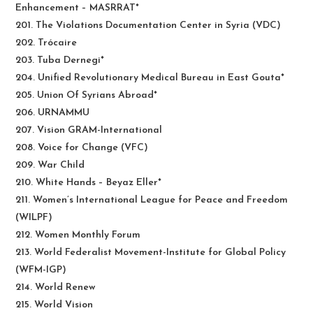
Enhancement – MASRRAT*
201. The Violations Documentation Center in Syria (VDC)
202. Trócaire‎
203. Tuba Dernegi*
204. Unified Revolutionary Medical Bureau in East Gouta*
205. Union Of Syrians Abroad*
206. URNAMMU
207. Vision GRAM-International
208. Voice for Change (VFC)
209. War Child
210. White Hands – Beyaz Eller*
211. Women’s International League for Peace and Freedom
(WILPF)
212. Women Monthly Forum
213. World Federalist Movement-Institute for Global Policy
(WFM-IGP)
214. World Renew
215. World Vision