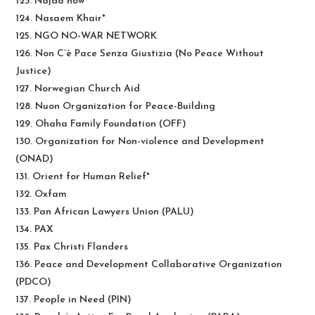
123. Najda now*
124. Nasaem Khair*
125. NGO NO-WAR NETWORK
126. Non C’è Pace Senza Giustizia (No Peace Without
Justice)
127. Norwegian Church Aid
128. Nuon Organization for Peace-Building
129. Ohaha Family Foundation (OFF)
130. Organization for Non-violence and Development
(ONAD)
131. Orient for Human Relief*
132. Oxfam
133. Pan African Lawyers Union (PALU)
134. PAX
135. Pax Christi Flanders
136. Peace and Development Collaborative Organization
(PDCO)
137. People in Need (PIN)