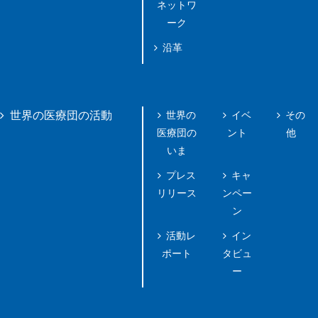
ネットワ
ーク
沿革
世界の
イベ
その
世界の医療団の活動
医療団の
ント
他
いま
プレス
キャ
リリース
ンペー
ン
活動レ
イン
ポート
タビュ
ー