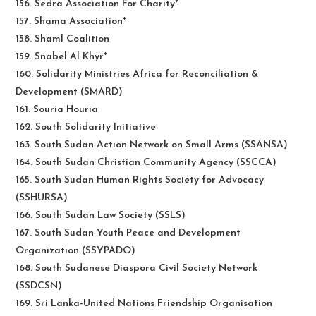
156. Sedra Association For Charity*
157. Shama Association*
158. Shaml Coalition
159. Snabel Al Khyr*
160. Solidarity Ministries Africa for Reconciliation &
Development (SMARD)
161. Souria Houria
162. South Solidarity Initiative
163. South Sudan Action Network on Small Arms (SSANSA)
164. South Sudan Christian Community Agency (SSCCA)
165. South Sudan Human Rights Society for Advocacy
(SSHURSA)
166. South Sudan Law Society (SSLS)
167. South Sudan Youth Peace and Development
Organization (SSYPADO)
168. South Sudanese Diaspora Civil Society Network
(SSDCSN)
169. Sri Lanka-United Nations Friendship Organisation