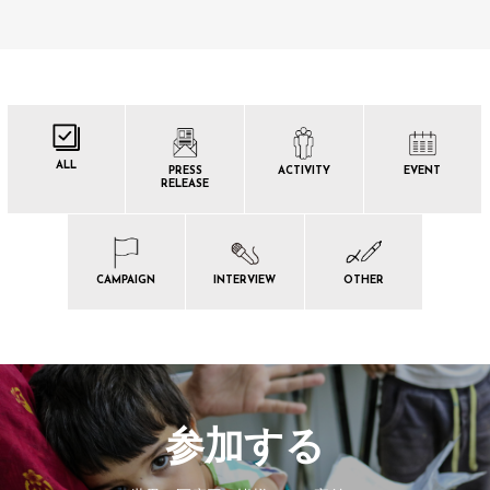
ALL
PRESS
ACTIVITY
EVENT
RELEASE
CAMPAIGN
INTERVIEW
OTHER
参加する