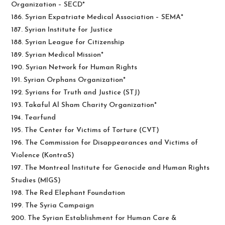
Organization – SECD*
186. Syrian Expatriate Medical Association – SEMA*
187. Syrian Institute for Justice
188. Syrian League for Citizenship
189. Syrian Medical Mission*
190. Syrian Network for Human Rights
191. Syrian Orphans Organization*
192. Syrians for Truth and Justice (STJ)
193. Takaful Al Sham Charity Organization*
194. Tearfund
195. The Center for Victims of Torture (CVT)
196. The Commission for Disappearances and Victims of
Violence (KontraS)
197. The Montreal Institute for Genocide and Human Rights
Studies (MIGS)
198. The Red Elephant Foundation
199. The Syria Campaign
200. The Syrian Establishment for Human Care &