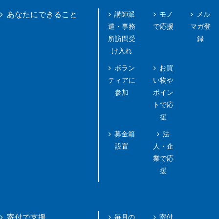
講師派
モノ
メル
あなたにできること
遣・事務
で応援
マガ登
所訪問受
録
け入れ
ボラン
お買
ティアに
い物や
参加
ポイン
トで応
援
募金箱
法
設置
人・企
業で応
援
毎月の
寄付
寄付で支援