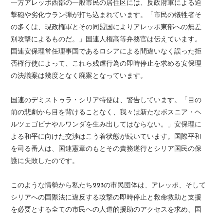
一方アレッポ西部の一般市民の居住区には、反政府軍による迫
撃砲や劣化ウラン弾が打ち込まれています。「市民の犠牲者そ
の多くは、現政権軍とその同盟国によりアレッポ東部への無差
別攻撃によるものだ。」国連人権高等弁務官は伝えています。
国連安保理常任理事国であるロシアによる間違いなく誤った拒
否権行使によって、これら残虐行為の即時停止を求める安保理
の決議案は幾度となく廃案となっています。
国連のデミストゥラ・シリア特使は、警告しています。「目の
前の悲劇から目を背けることなく、我々は新たなボスニア・ヘ
ルツェゴビナやルワンダを生み出してはならない。」安保理に
よる和平に向けた交渉はこう着状態が続いています。国際平和
を司る番人は、国連憲章のもとその責務遂行とシリア国民の保
護に失敗したのです。
このような情勢から私たち223の市民団体は、アレッポ、そして
シリアへの国際法に違反する攻撃の即時停止と救命救助と支援
を必要とする全ての市民への人道的援助のアクセスを求め、国