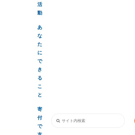
活
動
あ
な
た
に
で
き
る
こ
と
寄
付
で