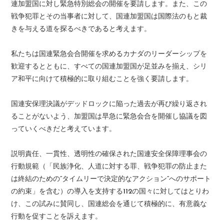
連加盟国に対し緊急特別総会の開催を要請します。また、この
戦争犯罪とその当事者に対して、国連加盟国は国際法のもと裁
きを与える道を探るべきであると考えます。
私たちは国連緊急会合開催を求めるカナダのリーダーシップを
歓迎するとともに、すべての国連加盟国が足並みを揃え、シリ
ア和平に向けて積極的に取り組むことを強く要請します。
国連安保理決議がデッドロックに陥った過去が再び繰り返され
ることがないよう、加盟国は早急に緊急会合を開催し協議を図
っていくべきだと考えています。
説明責任、一貫性、透明性の確保された国連安全保障理事会の
行動規範（「民族浄化、人道に対する罪、戦争犯罪の防止また
は終結のための”タイムリーで決定的なアクション”へのサポート
の約束」を含む）の導入を支持する112の国々に対してはとりわ
け、この試みに賛同し、国連総会を通じて積極的に、有意義な
行動を促すことを訴えます。