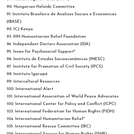
90. Hungarian Helsinki Committee
91. Instituto Brasileiro de Analises Sociais e Economicas
(IBASE)
92. ICJ Kenya
93. IHH Humantiarian Relief Foundation
94. Independent Doctors Association (IDA)
95. Insan for Psychosocial Support*
96. Instituto de Estudos Socioeconômicos (INESC)
97. Institute for Promotion of Civil Society (IPCS)
98. Instituto Igarapé
99. Intercultural Resources
100. International Alert
101. International Association of World Peace Advocates
102. International Center for Policy and Conflict (ICPC)
103. International Federation for Human Rights (FIDH)
104. International Humanitarian Relief*
105. International Rescue Committee (IRC)
106. International Service for Human Rights (ISHR)