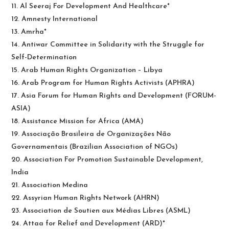
11. Al Seeraj For Development And Healthcare*
12. Amnesty International
13. Amrha*
14. Antiwar Committee in Solidarity with the Struggle for
Self-Determination
15. Arab Human Rights Organization – Libya
16. Arab Program for Human Rights Activists (APHRA)
17. Asia Forum for Human Rights and Development (FORUM-
ASIA)
18. Assistance Mission for Africa (AMA)
19. Associação Brasileira de Organizações Não
Governamentais (Brazilian Association of NGOs)
20. Association For Promotion Sustainable Development,
India
21. Association Medina
22. Assyrian Human Rights Network (AHRN)
23. Association de Soutien aux Médias Libres (ASML)
24. Attaa for Relief and Development (ARD)*