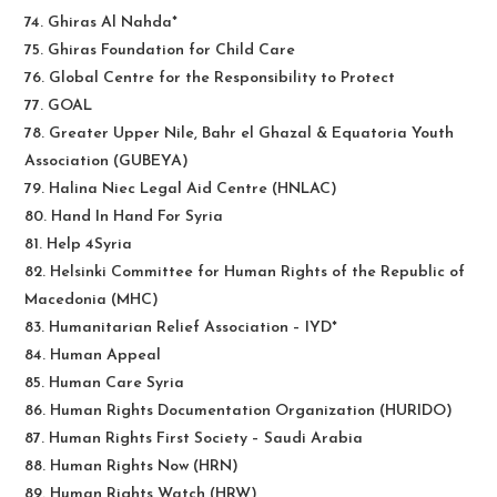
74. Ghiras Al Nahda*
75. Ghiras Foundation for Child Care
76. Global Centre for the Responsibility to Protect
77. GOAL
78. Greater Upper Nile, Bahr el Ghazal & Equatoria Youth
Association (GUBEYA)
79. Halina Niec Legal Aid Centre (HNLAC)
80. Hand In Hand For Syria
81. Help 4Syria
82. Helsinki Committee for Human Rights of the Republic of
Macedonia (MHC)
83. Humanitarian Relief Association – IYD*
84. Human Appeal
85. Human Care Syria
86. Human Rights Documentation Organization (HURIDO)
87. Human Rights First Society – Saudi Arabia
88. Human Rights Now (HRN)
89. Human Rights Watch (HRW)