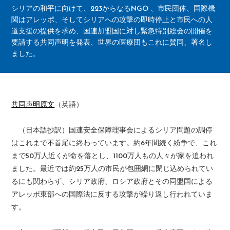
シリアの和平に向けて、223からなるNGO 、市民団体、国際機
関はアレッポ、そしてシリアへの攻撃の即時停止と市民への人
道支援の提供を求め、国連加盟国に対し緊急特別総会の開催を
要請する共同声明を発表、世界の医療団もこれに賛同、署名し
ました。
共同声明原文
（英語）
（日本語抄訳）国連安全保障理事会によるシリア問題の調停
はこれまで不首尾に終わっています。約6年間続く紛争で、これ
まで50万人近くが命を落とし、1100万人もの人々が家を追われ
ました。最近では約25万人の市民が包囲網に閉じ込められてい
るにも関わらず、シリア政府、ロシア政府とその同盟国による
アレッポ東部への国際法に反する攻撃が繰り返し行われていま
す。