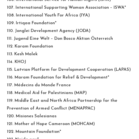
107. International Supporting Woman Association – ISWA*
108. International Youth For Africa (IYA)
109. Irtiqaa Foundation*
110. Jonglei Development Agency (JODA)
111. Jugend Eine Welt – Don Bosco Aktion Österreich
112. Karam Foundation
113. Kesh Malek
114. KHOJ
115. Latvian Platform for Development Cooperation (LAPAS)
116. Maram Foundation for Relief & Development*
117. Médecins du Monde France
118. Medical Aid for Palestinians (MAP)
119. Middle East and North Africa Partnership for the
Prevention of Armed Conflict (MENAPPAC)
120. Misiones Salesianas
121. Mother of Hope Cameroon (MOHCAM)
122. Mountain Foundation*