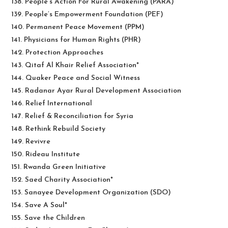
138. People’s Action For Rural Awakening (PARA)
139. People’s Empowerment Foundation (PEF)
140. Permanent Peace Movement (PPM)
141. Physicians for Human Rights (PHR)
142. Protection Approaches
143. Qitaf Al Khair Relief Association*
144. Quaker Peace and Social Witness
145. Radanar Ayar Rural Development Association
146. Relief International
147. Relief & Reconciliation for Syria
148. Rethink Rebuild Society
149. Revivre
150. Rideau Institute
151. Rwanda Green Initiative
152. Saed Charity Association*
153. Sanayee Development Organization (SDO)
154. Save A Soul*
155. Save the Children