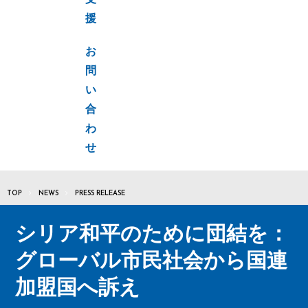
支
援
お
問
い
合
わ
せ
TOP
NEWS
PRESS RELEASE
シリア和平のために団結を：
グローバル市民社会から国連
加盟国へ訴え