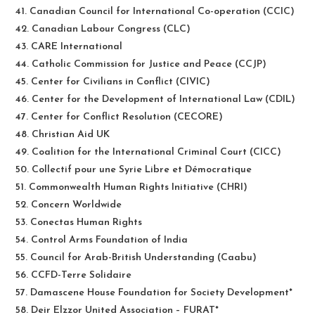
41. Canadian Council for International Co-operation (CCIC)
42. Canadian Labour Congress (CLC)
43. CARE International
44. Catholic Commission for Justice and Peace (CCJP)
45. Center for Civilians in Conflict (CIVIC)
46. Center for the Development of International Law (CDIL)
47. Center for Conflict Resolution (CECORE)
48. Christian Aid UK
49. Coalition for the International Criminal Court (CICC)
50. Collectif pour une Syrie Libre et Démocratique
51. Commonwealth Human Rights Initiative (CHRI)
52. Concern Worldwide
53. Conectas Human Rights
54. Control Arms Foundation of India
55. Council for Arab-British Understanding (Caabu)
56. CCFD-Terre Solidaire
57. Damascene House Foundation for Society Development*
58. Deir Elzzor United Association – FURAT*