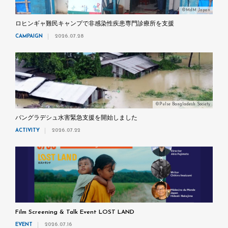
©MdM Japan
ロヒンギャ難民キャンプで非感染性疾患専門診療所を支援
CAMPAIGN
2026.07.28
©Pulse Bangladesh Society
バングラデシュ水害緊急支援を開始しました
ACTIVITY
2026.07.22
Film Screening & Talk Event LOST LAND
EVENT
2026.07.16