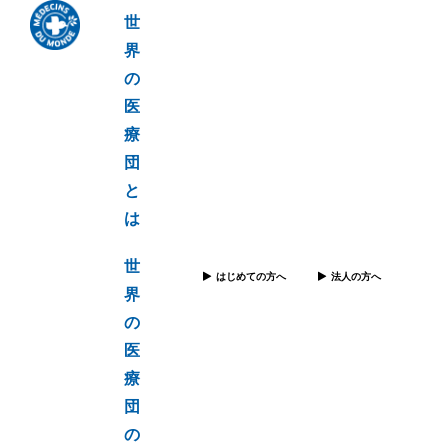
世
界
の
医
療
団
と
は
世
はじめての方へ
法人の方へ
界
の
医
療
団
の