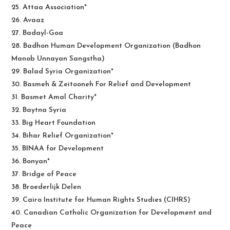
25. Attaa Association*
26. Avaaz
27. Badayl-Goa
28. Badhon Human Development Organization (Badhon
Manob Unnayan Sangstha)
29. Balad Syria Organization*
30. Basmeh & Zeitooneh For Relief and Development
31. Basmet Amal Charity*
32. Baytna Syria
33. Big Heart Foundation
34. Bihar Relief Organization*
35. BINAA for Development
36. Bonyan*
37. Bridge of Peace
38. Broederlijk Delen
39. Cairo Institute for Human Rights Studies (CIHRS)
40. Canadian Catholic Organization for Development and
Peace