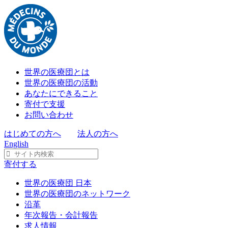
世界の医療団とは
世界の医療団の活動
あなたにできること
寄付で支援
お問い合わせ
はじめての方へ
法人の方へ
English
寄付する
世界の医療団 日本
世界の医療団のネットワーク
沿革
年次報告・会計報告
求人情報