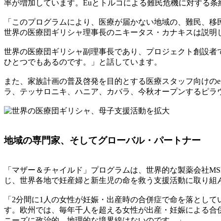
率が増加しています。Euとトルコによる難民危機に対する
「このプログラムにより、医療が届かない地域の、難民、移
世界の医療団ギリシャ理事長のニキータス・カナキスは説明
世界の医療団ギリシャ副理事長であり、プロジェクト創設者
ひとつでもあるのです。」と話しています。
また、家族計画の普及啓発を目的とする医療スタッフ向けの
ラ、テッサロニキ、ハニア、カバラ、今秋オープンするピラ
地域の専門家、そしてグローバル・パートナー
「マザー＆チャイルド」プログラムは、世界的な製薬会社MSDが設
じ、世界各地で妊産婦と新生児の命を救う支援活動に取り組
「2分間に1人の女性が妊娠・出産時の合併症で命を落として
す。欧州では、毎年千人を超える女性が出産・妊娠による合
ニーズに政治的、地理的な境界線はないのです。」