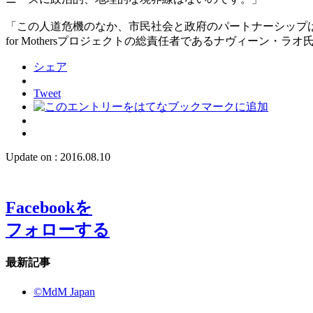
「この人道危機のなか、市民社会と政府のパートナーシップ
for Mothersプロジェクトの総責任者であるナヴィーン・ラ
シェア
Tweet
Update on : 2016.08.10
Facebook
を
フォローする
最新記事
©MdM Japan