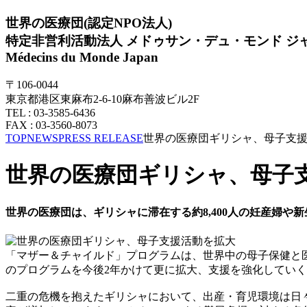
世界の医療団(認定NPO法人)
特定非営利活動法人 メドゥサン・デュ・モンド ジ
Médecins du Monde Japan
〒106-0044
東京都港区東麻布2-6-10麻布善波ビル2F
TEL : 03-3585-6436
FAX : 03-3560-8073
TOP
NEWS
PRESS RELEASE
世界の医療団ギリシャ、母子支
世界の医療団ギリシャ、母子
世界の医療団は、ギリシャに滞在する約8,400人の妊産婦
「マザー＆チャイルド」プログラムは、世界中の母子保健と
のプログラムを今後2年かけて更に拡大、支援を強化してい
二重の危機を抱えたギリシャにおいて、出産・育児環境は日