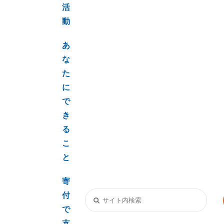
活
動
あ
な
た
に
で
き
る
こ
と
寄
付
で