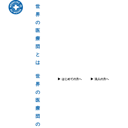
世
界
の
医
療
団
と
は
世
はじめての方へ
法人の方へ
界
の
医
療
団
の