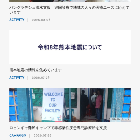
バングラデシュ洪水支援 巡回診療で地域の人々の医療ニーズに応えて
います
ACTIVITY
2026.08.06
熊本地震の情報を集めています
ACTIVITY
2026.07.29
©MdM Japan
ロヒンギャ難民キャンプで非感染性疾患専門診療所を支援
CAMPAIGN
2026.07.28