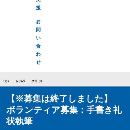
支
援
お
問
い
合
わ
せ
TOP
NEWS
OTHER
【※募集は終了しました】
ボランティア募集：手書き礼
状執筆