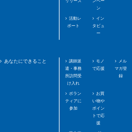
リリース
ンペー
ン
活動レ
イン
ポート
タビュ
ー
講師派
モノ
メル
あなたにできること
遣・事務
で応援
マガ登
所訪問受
録
け入れ
ボラン
お買
ティアに
い物や
参加
ポイン
トで応
援