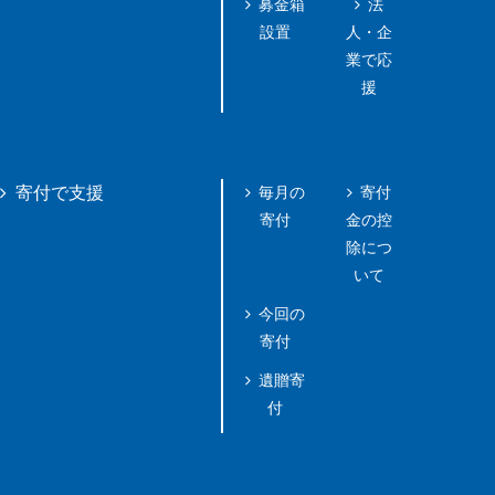
募金箱
法
設置
人・企
業で応
援
毎月の
寄付
寄付で支援
寄付
金の控
除につ
いて
今回の
寄付
遺贈寄
付