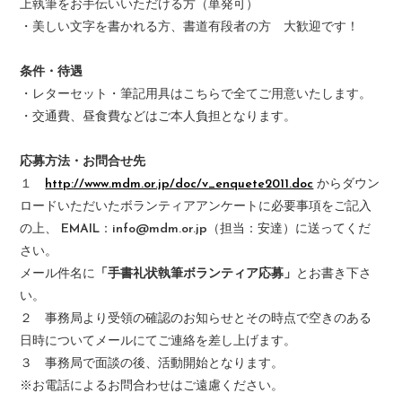
上執筆をお手伝いいただける方（単発可）
・美しい文字を書かれる方、書道有段者の方 大歓迎です！
条件・待遇
・レターセット・筆記用具はこちらで全てご用意いたします。
・交通費、昼食費などはご本人負担となります。
応募方法・お問合せ先
１
http://www.mdm.or.jp/doc/v_enquete2011.doc
からダウン
ロードいただいたボランティアアンケートに必要事項をご記入
の上、 EMAIL：info@mdm.or.jp（担当：安達）に送ってくだ
さい。
メール件名に
「手書礼状執筆ボランティア応募」
とお書き下さ
い。
２ 事務局より受領の確認のお知らせとその時点で空きのある
日時についてメールにてご連絡を差し上げます。
３ 事務局で面談の後、活動開始となります。
※お電話によるお問合わせはご遠慮ください。