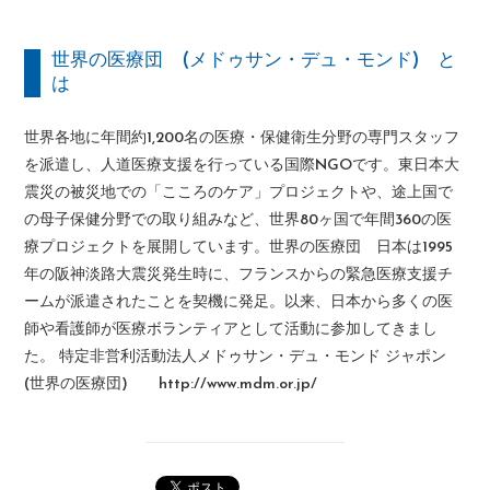
世界の医療団 (メドゥサン・デュ・モンド) と
は
世界各地に年間約1,200名の医療・保健衛生分野の専門スタッフ
を派遣し、人道医療支援を行っている国際NGOです。東日本大
震災の被災地での「こころのケア」プロジェクトや、途上国で
の母子保健分野での取り組みなど、世界80ヶ国で年間360の医
療プロジェクトを展開しています。世界の医療団 日本は1995
年の阪神淡路大震災発生時に、フランスからの緊急医療支援チ
ームが派遣されたことを契機に発足。以来、日本から多くの医
師や看護師が医療ボランティアとして活動に参加してきまし
た。 特定非営利活動法人メドゥサン・デュ・モンド ジャポン
(世界の医療団) http://www.mdm.or.jp/