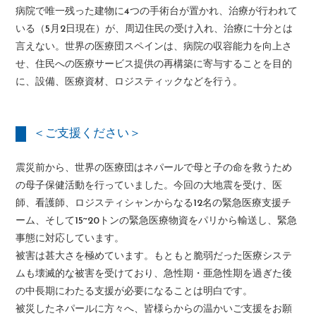
病院で唯一残った建物に4つの手術台が置かれ、治療が行われて
いる（5月2日現在）が、周辺住民の受け入れ、治療に十分とは
言えない。世界の医療団スペインは、病院の収容能力を向上さ
せ、住民への医療サービス提供の再構築に寄与することを目的
に、設備、医療資材、ロジスティックなどを行う。
＜ご支援ください＞
震災前から、世界の医療団はネパールで母と子の命を救うため
の母子保健活動を行っていました。今回の大地震を受け、医
師、看護師、ロジスティシャンからなる12名の緊急医療支援チ
ーム、そして15~20トンの緊急医療物資をパリから輸送し、緊急
事態に対応しています。
被害は甚大さを極めています。もともと脆弱だった医療システ
ムも壊滅的な被害を受けており、急性期・亜急性期を過ぎた後
の中長期にわたる支援が必要になることは明白です。
被災したネパールに方々へ、皆様らからの温かいご支援をお願