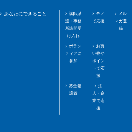
講師派
モノ
メル
あなたにできること
遣・事務
で応援
マガ登
所訪問受
録
け入れ
ボラン
お買
ティアに
い物や
参加
ポイン
トで応
援
募金箱
法
設置
人・企
業で応
援