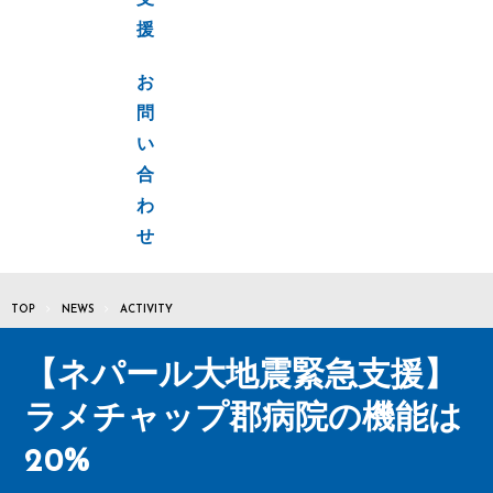
支
援
お
問
い
合
わ
せ
TOP
NEWS
ACTIVITY
【ネパール大地震緊急支援】
ラメチャップ郡病院の機能は
20%