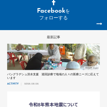
Facebook
を
フォローする
最新記事
©MdM Japan
バングラデシュ洪水支援 巡回診療で地域の人々の医療ニーズに応えて
います
ACTIVITY
2026.08.06