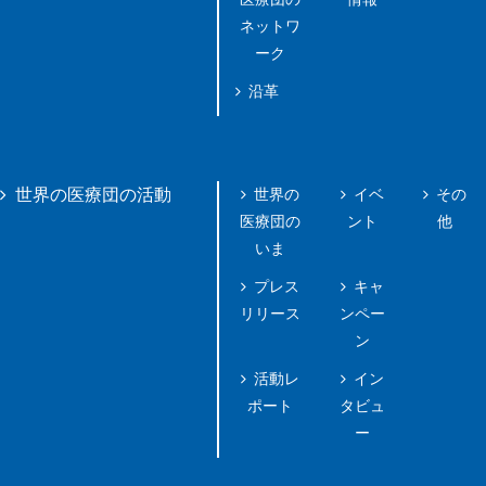
ネットワ
ーク
沿革
世界の
イベ
その
世界の医療団の活動
医療団の
ント
他
いま
プレス
キャ
リリース
ンペー
ン
活動レ
イン
ポート
タビュ
ー