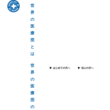
世
界
の
医
療
団
と
は
世
はじめての方へ
法人の方へ
界
の
医
療
団
の