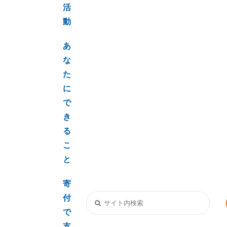
活
動
あ
な
た
に
で
き
る
こ
と
寄
付
で