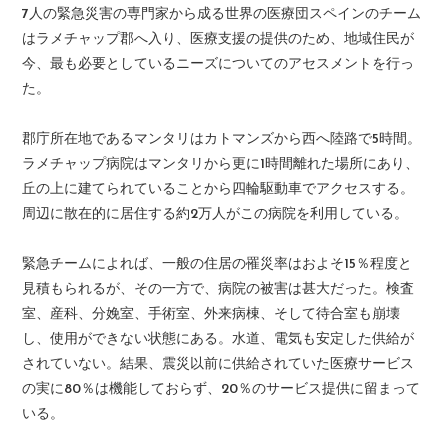
7人の緊急災害の専門家から成る世界の医療団スペインのチーム
はラメチャップ郡へ入り、医療支援の提供のため、地域住民が
今、最も必要としているニーズについてのアセスメントを行っ
た。
郡庁所在地であるマンタリはカトマンズから西へ陸路で5時間。
ラメチャップ病院はマンタリから更に1時間離れた場所にあり、
丘の上に建てられていることから四輪駆動車でアクセスする。
周辺に散在的に居住する約2万人がこの病院を利用している。
緊急チームによれば、一般の住居の罹災率はおよそ15％程度と
見積もられるが、その一方で、病院の被害は甚大だった。検査
室、産科、分娩室、手術室、外来病棟、そして待合室も崩壊
し、使用ができない状態にある。水道、電気も安定した供給が
されていない。結果、震災以前に供給されていた医療サービス
の実に80％は機能しておらず、20％のサービス提供に留まって
いる。