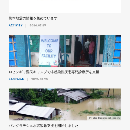
熊本地震の情報を集めています
ACTIVITY
2026.07.29
©MdM Japan
ロヒンギャ難民キャンプで非感染性疾患専門診療所を支援
CAMPAIGN
2026.07.28
©Pulse Bangladesh Society
バングラデシュ水害緊急支援を開始しました