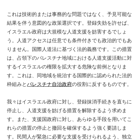
これは技術的または事務的な問題ではなく、予見可能な
結果を伴う意図的な政策選択です。登録失効を許せば、
イスラエル政府は大規模な人道支援を妨害するでしょ
う。人道アクセスは任意でも条件付きでも政治的でもあ
りません。国際人道法に基づく法的義務です。この措置
は、占領下のパレスチナ地域における人道支援活動に対
するイスラエルの権限を拡大する危険な前例となりま
す。これは、同地域を統治する国際的に認められた法的
枠組みと
パレスチナ自治政府
の役割に反するものです。
我々はイスラエル政府に対し、登録抹消手続きを直ちに
停止し、人道支援を妨げる措置を解除するよう求めま
す。また、支援国政府に対し、あらゆる手段を用いてこ
れらの措置の停止と撤回を確保するよう強く要請しま
す。民間人が緊急に必要な支援を受けられるよう、独立