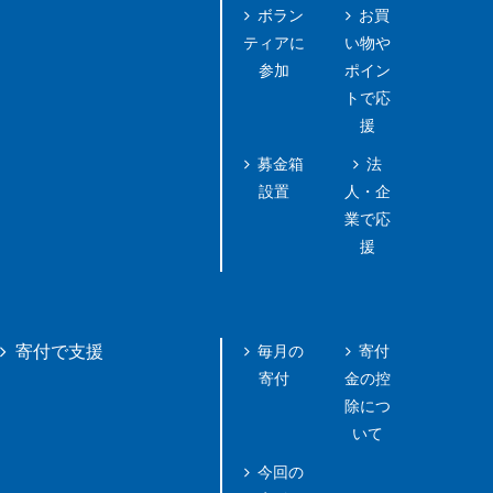
ボラン
お買
ティアに
い物や
参加
ポイン
トで応
援
募金箱
法
設置
人・企
業で応
援
毎月の
寄付
寄付で支援
寄付
金の控
除につ
いて
今回の