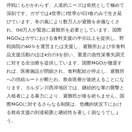
停戦にもかかわらず、人道的ニーズは依然として極めて
深刻です。ガザでは4世帯に1世帯が1日1食のみで生き延
びています。冬の嵐により数万人が避難を余儀なくさ
れ、130万人が緊急に避難所を必要としています。国際
NGOsはガザにおける食料支援の半分以上を提供し、野
戦病院の60％を運営または支援し、避難所および非食料
品支援活動のほぼ4分の3を担い、重度の急性栄養失調児
に対する全治療を提供しています。国際NGOが撤退す
れば、医療施設が閉鎖され、食料配給が停止し、避難所
への供給ルートが断たれ、救命医療が途絶えることにな
ります。ヨルダン川西岸地区では、継続的な軍の襲撃と
入植者による暴力により、避難民が後を絶ちません。国
際NGOに対するさらなる制限は、危機的状況下におけ
る救命支援の到達範囲と継続性を著しく損なうでしょ
う。