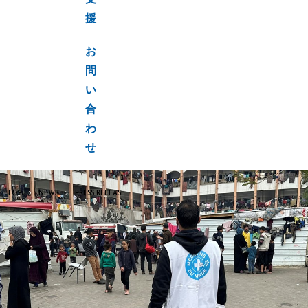
支
援
お
問
い
合
わ
せ
TOP
NEWS
PRESS RELEASE