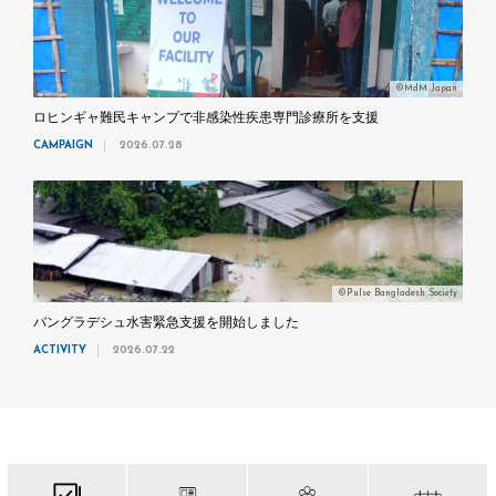
©MdM Japan
ロヒンギャ難民キャンプで非感染性疾患専門診療所を支援
CAMPAIGN
2026.07.28
©Pulse Bangladesh Society
バングラデシュ水害緊急支援を開始しました
ACTIVITY
2026.07.22