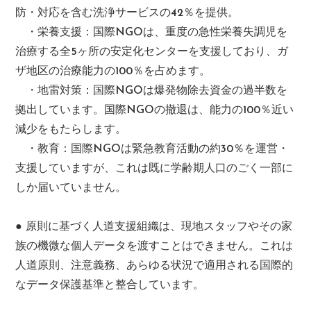
防・対応を含む洗浄サービスの42％を提供。
・栄養支援：国際NGOは、重度の急性栄養失調児を
治療する全5ヶ所の安定化センターを支援しており、ガ
ザ地区の治療能力の100％を占めます。
・地雷対策：国際NGOは爆発物除去資金の過半数を
拠出しています。国際NGOの撤退は、能力の100％近い
減少をもたらします。
・教育：国際NGOは緊急教育活動の約30％を運営・
支援していますが、これは既に学齢期人口のごく一部に
しか届いていません。
● 原則に基づく人道支援組織は、現地スタッフやその家
族の機微な個人データを渡すことはできません。これは
人道原則、注意義務、あらゆる状況で適用される国際的
なデータ保護基準と整合しています。