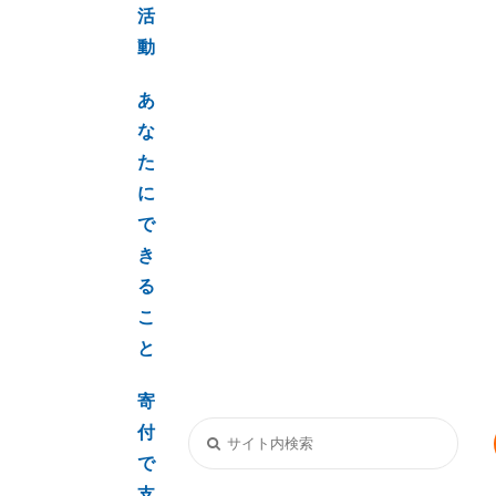
活
動
あ
な
た
に
で
き
る
こ
と
寄
付
で