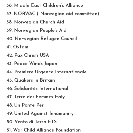
36. Middle East Children’s Alliance
37. NORWAC ( Norwegian aid committee)
38. Norwegian Church Aid
39. Norwegian People’s Aid
40. Norwegian Refugee Council
41. Oxfam
42. Pax Christi USA
43. Peace Winds Japan
44. Premiere Urgence Internationale
45. Quakers in Britain
46. Solidarités International
47. Terre des hommes Italy
48. Un Ponte Per
49. United Against Inhumanity
50. Vento di Terra ETS
51. War Child Alliance Foundation