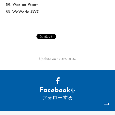
52. War on Want
53. WeWorld-GVC
Update on : 2026.01.04
Facebook
を
フォローする