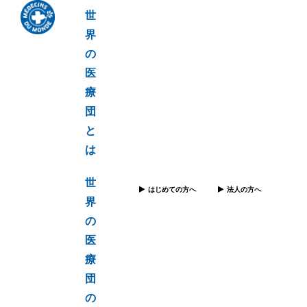
世
界
の
医
療
団
と
は
世
はじめての方へ
法人の方へ
界
の
医
療
団
の