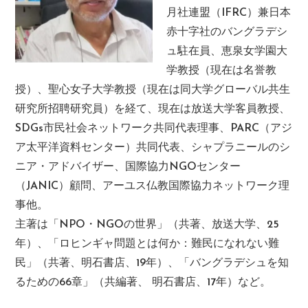
月社連盟（IFRC）兼日本
赤十字社のバングラデシ
ュ駐在員、恵泉女学園大
学教授（現在は名誉教
授）、聖心女子大学教授（現在は同大学グローバル共生
研究所招聘研究員）を経て、現在は放送大学客員教授、
SDGs市民社会ネットワーク共同代表理事、PARC（アジ
ア太平洋資料センター）共同代表、シャプラニールのシ
ニア・アドバイザー、国際協力NGOセンター
（JANIC）顧問、アーユス仏教国際協力ネットワーク理
事他。
主著は「NPO・NGOの世界」（共著、放送大学、25
年）、「ロヒンギャ問題とは何か：難民になれない難
民」（共著、明石書店、19年）、「バングラデシュを知
るための66章」（共編著、 明石書店、17年）など。