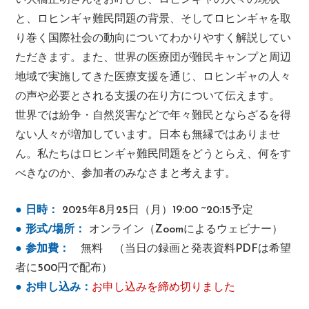
い大橋正明さんをお呼びし、ロヒンギャの人々の現状
と、ロヒンギャ難民問題の背景、そしてロヒンギャを取
り巻く国際社会の動向についてわかりやすく解説してい
ただきます。また、世界の医療団が難民キャンプと周辺
地域で実施してきた医療支援を通じ、ロヒンギャの人々
の声や必要とされる支援の在り方について伝えます。
世界では紛争・自然災害などで年々難民とならざるを得
ない人々が増加しています。日本も無縁ではありませ
ん。私たちはロヒンギャ難民問題をどうとらえ、何をす
べきなのか、参加者のみなさまと考えます。
● 日時：
2025年8月25日（月）19:00 ~20:15予定
● 形式/場所：
オンライン（Zoomによるウェビナー）
● 参加費：
無料 （当日の録画と発表資料PDFは希望
者に500円で配布）
● お申し込み：
お申し込みを締め切りました