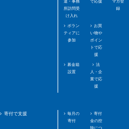
遣・事務
で応援
マガ登
所訪問受
録
け入れ
ボラン
お買
ティアに
い物や
参加
ポイン
トで応
援
募金箱
法
設置
人・企
業で応
援
毎月の
寄付
寄付で支援
寄付
金の控
除につ