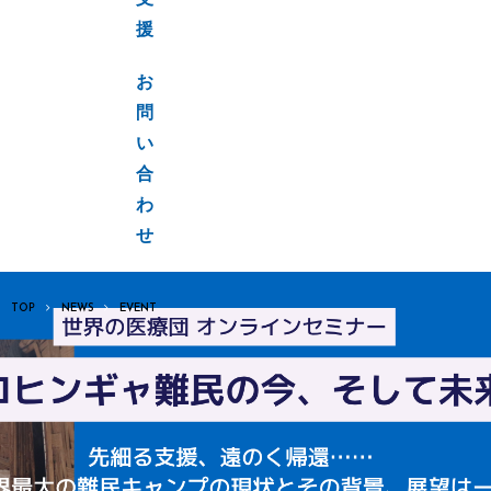
支
援
お
問
い
合
わ
せ
TOP
NEWS
EVENT