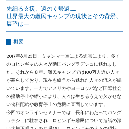
先細る支援、遠のく帰還……
世界最大の難民キャンプの現状とその背景、
展望は―
概要
2017年8月25日、ミャンマー軍による迫害により、多く
のロヒンギャの人々が隣国バングラデシュに逃れまし
た。それから８年。難民キャンプでは100万人近い人々
が暮らしており、現在も紛争から逃れた人々の流入が続
いています。一方でアメリカやヨーロッパなど国際社会
の援助停止や縮小により、人々は生きるうえで欠かせな
い食料配給や教育停止の危機に直面しています。
今回のオンラインセミナーでは、長年にわたってバング
ラデシュに駐在され、ロヒンギャ難民について造詣の深