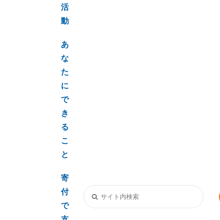
活
動
あ
な
た
に
で
き
る
こ
と
寄
付
で