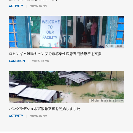
ACTIVITY
2026.07.29
©MdM Japan
ロヒンギャ難民キャンプで非感染性疾患専門診療所を支援
CAMPAIGN
2026.07.28
©Pulse Bangladesh Society
バングラデシュ水害緊急支援を開始しました
ACTIVITY
2026.07.22