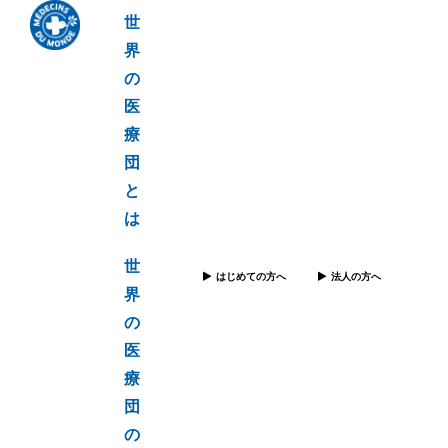
世
界
の
医
療
団
と
は
世
はじめての方へ
法人の方へ
界
の
医
療
団
の