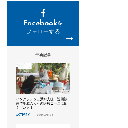
Facebook
を
フォローする
最新記事
©MdM Japan
バングラデシュ洪水支援 巡回診
療で地域の人々の医療ニーズに応
えています
ACTIVITY
2026.08.06