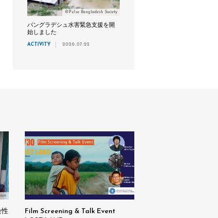
©Pulse Bangladesh Society
バングラデシュ水害緊急支援を開
始しました
ACTIVITY
2026.07.22
pan
染性
Film Screening & Talk Event