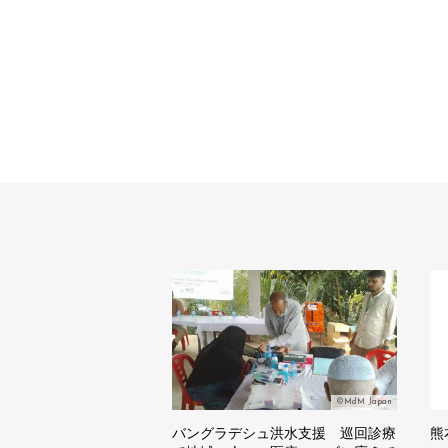
©MdM Japan
バングラデシュ洪水支援 巡回診療
熊