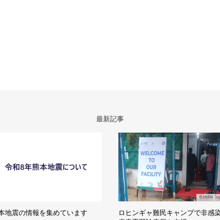
最新記事
©MdM Ja
本地震の情報を集めています
ロヒンギャ難民キャンプで非感