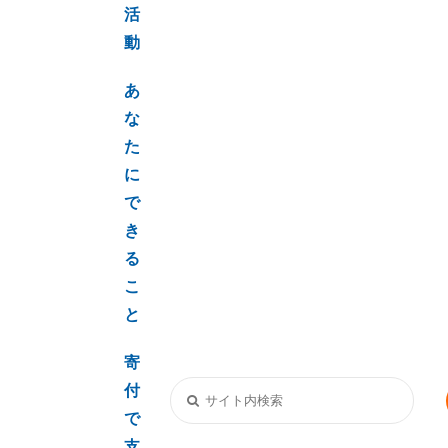
活
動
あ
な
た
に
で
き
る
こ
と
寄
付
で