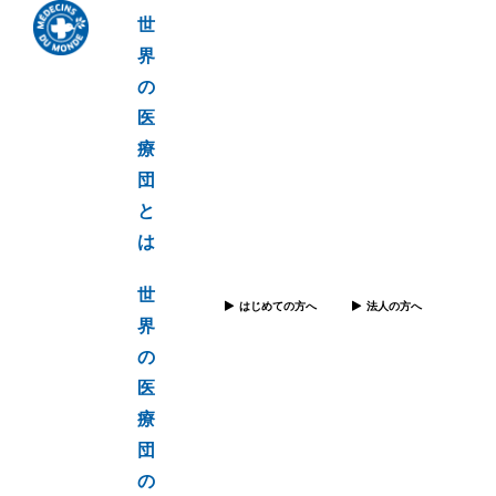
世
界
の
医
療
団
と
は
世
はじめての方へ
法人の方へ
界
の
医
療
団
の