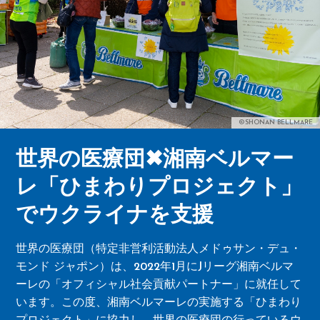
©SHONAN BELLMARE
世界の医療団✖湘南ベルマー
レ「ひまわりプロジェクト」
でウクライナを支援
世界の医療団（特定非営利活動法人メドゥサン・デュ・
モンド ジャポン）は、2022年1月にJリーグ湘南ベルマ
ーレの「オフィシャル社会貢献パートナー」に就任して
います。この度、湘南ベルマーレの実施する「ひまわり