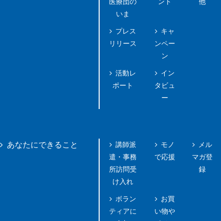
医療団の
ント
他
いま
プレス
キャ
リリース
ンペー
ン
活動レ
イン
ポート
タビュ
ー
講師派
モノ
メル
あなたにできること
遣・事務
で応援
マガ登
所訪問受
録
け入れ
ボラン
お買
ティアに
い物や