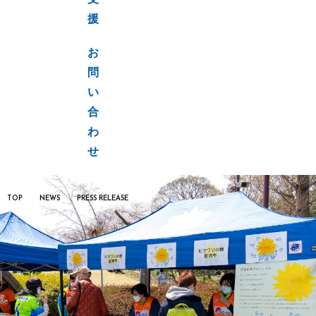
支
援
お
問
い
合
わ
せ
TOP
NEWS
PRESS RELEASE