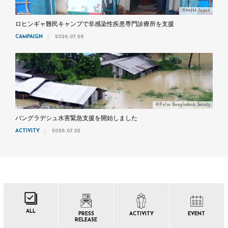
©MdM Japan
ロヒンギャ難民キャンプで非感染性疾患専門診療所を支援
CAMPAIGN
2026.07.28
©Pulse Bangladesh Society
バングラデシュ水害緊急支援を開始しました
ACTIVITY
2026.07.22
ALL
PRESS
ACTIVITY
EVENT
RELEASE