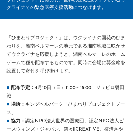
プロジェクト」に協力し、世界の医療団の行っているウ
クライナでの緊急医療支援活動につなげます。
「ひまわりプロジェクト」は、ウクライナの国花のひま
わりを、湘南ベルマーレの地元である湘南地域に咲かせ
てウクライナを応援しようと、湘南ベルマーレのホーム
ゲームで種を配布するものです。同時に会場に募金箱を
設置して寄付を呼び掛けます。
■
配布予定：
4月10日（日）11:00～15:00 ジュビロ磐田
戦
■
場所：
キングベルパーク「ひまわりプロジェクトブー
ス」
■
協力：
認定NPO法人世界の医療団、認定NPO法人ピ
ースウィンズ・ジャパン、嬉々!!CREATIVE、横溝さや