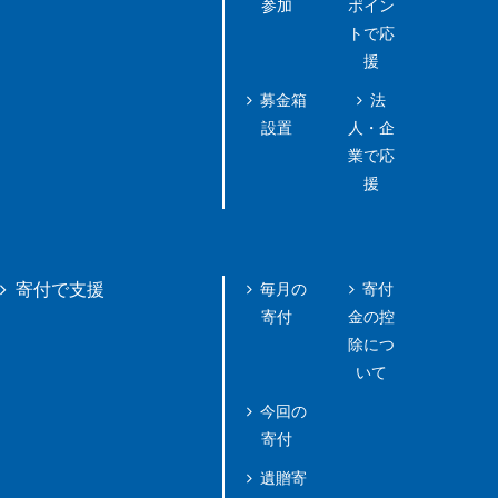
参加
ポイン
トで応
援
募金箱
法
設置
人・企
業で応
援
毎月の
寄付
寄付で支援
寄付
金の控
除につ
いて
今回の
寄付
遺贈寄