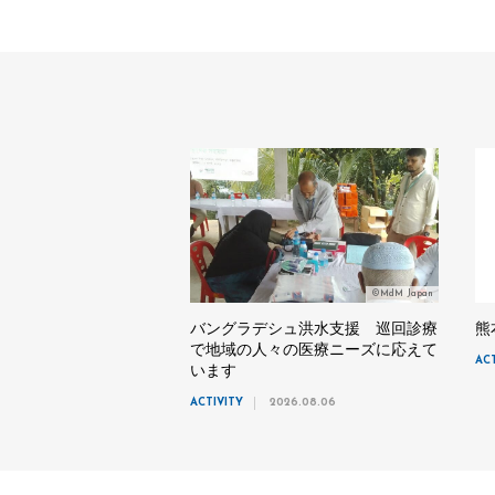
©MdM Japan
バングラデシュ洪水支援 巡回診療
熊
で地域の人々の医療ニーズに応えて
AC
います
ACTIVITY
2026.08.06