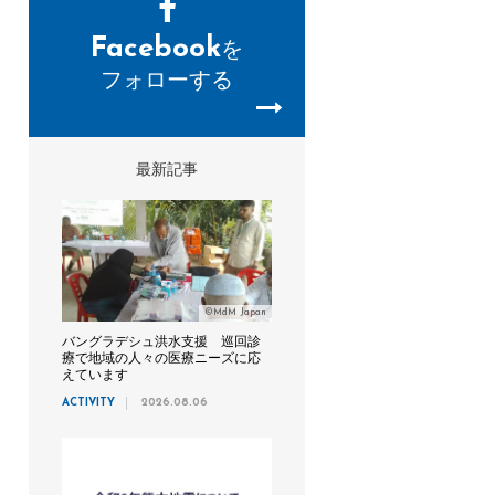
Facebook
を
フォローする
最新記事
©MdM Japan
バングラデシュ洪水支援 巡回診
療で地域の人々の医療ニーズに応
えています
ACTIVITY
2026.08.06