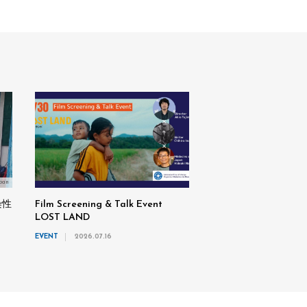
pan
染性
Film Screening & Talk Event
LOST LAND
EVENT
2026.07.16