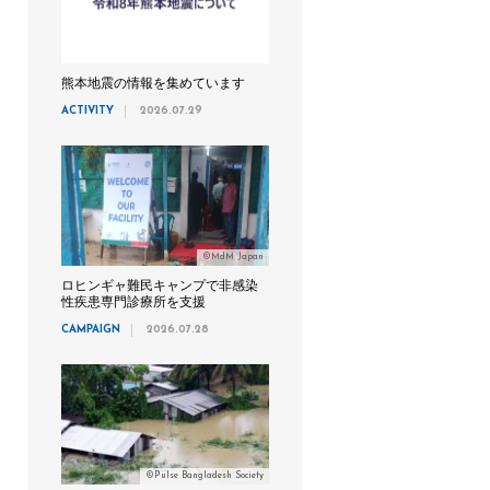
熊本地震の情報を集めています
ACTIVITY
2026.07.29
©MdM Japan
ロヒンギャ難民キャンプで非感染
性疾患専門診療所を支援
CAMPAIGN
2026.07.28
©Pulse Bangladesh Society