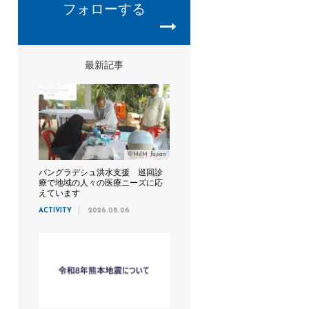
フォローする
最新記事
©MdM Japan
バングラデシュ洪水支援 巡回診
療で地域の人々の医療ニーズに応
えています
ACTIVITY
2026.08.06