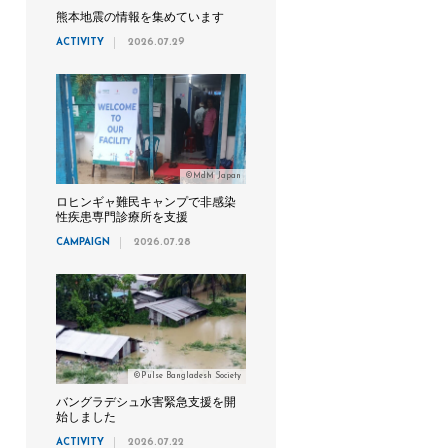
熊本地震の情報を集めています
ACTIVITY
2026.07.29
©MdM Japan
ロヒンギャ難民キャンプで非感染
性疾患専門診療所を支援
CAMPAIGN
2026.07.28
©Pulse Bangladesh Society
バングラデシュ水害緊急支援を開
始しました
ACTIVITY
2026.07.22