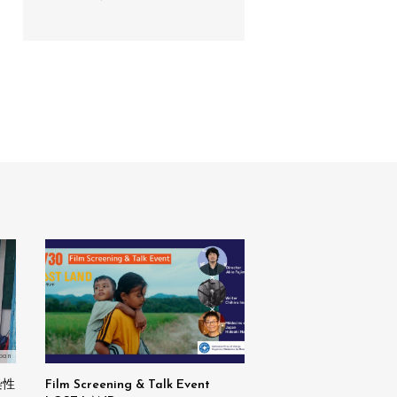
pan
染性
Film Screening & Talk Event