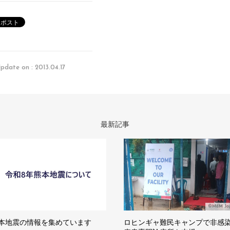
pdate on : 2013.04.17
最新記事
©MdM Ja
本地震の情報を集めています
ロヒンギャ難民キャンプで非感