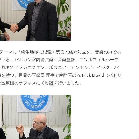
をテーマに「紛争地域に根強く残る民族間対立を、音楽の力で歩
でいる、バルカン室内管弦楽団音楽監督、コソボフィルハーモ
これまでアフガニスタン、ボスニア、カンボジア、イラク、パ
つ、世界の医療団 理事で麻酔医のPatrick David（パトリ
の医療団のオフィスにて対談を行いました。