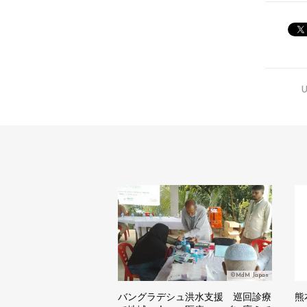
U
©MdM Japan
バングラデシュ洪水支援 巡回診療
熊