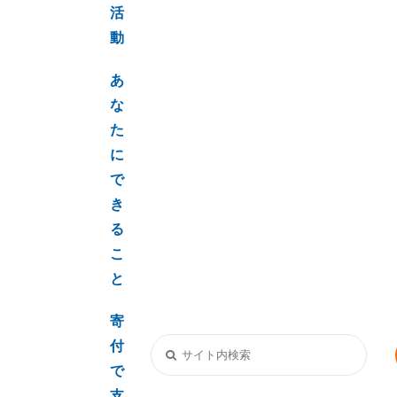
活
動
あ
な
た
に
で
き
る
こ
と
寄
付
で