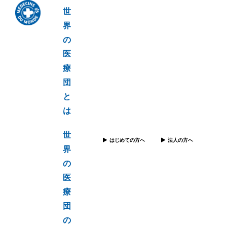
世
界
の
医
療
団
と
は
世
はじめての方へ
法人の方へ
界
の
医
療
団
の