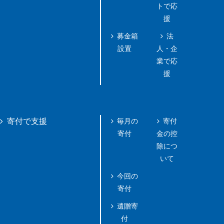
トで応
援
募金箱
法
設置
人・企
業で応
援
毎月の
寄付
寄付で支援
寄付
金の控
除につ
いて
今回の
寄付
遺贈寄
付