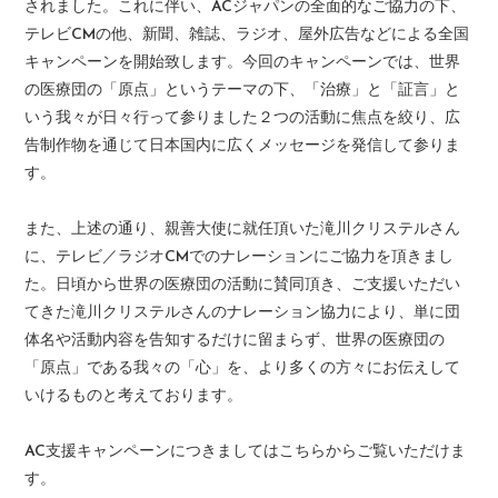
されました。これに伴い、ACジャパンの全面的なご協力の下、
テレビCMの他、新聞、雑誌、ラジオ、屋外広告などによる全国
キャンペーンを開始致します。今回のキャンペーンでは、世界
の医療団の「原点」というテーマの下、「治療」と「証言」と
いう我々が日々行って参りました２つの活動に焦点を絞り、広
告制作物を通じて日本国内に広くメッセージを発信して参りま
す。
また、上述の通り、親善大使に就任頂いた滝川クリステルさん
に、テレビ／ラジオCMでのナレーションにご協力を頂きまし
た。日頃から世界の医療団の活動に賛同頂き、ご支援いただい
てきた滝川クリステルさんのナレーション協力により、単に団
体名や活動内容を告知するだけに留まらず、世界の医療団の
「原点」である我々の「心」を、より多くの方々にお伝えして
いけるものと考えております。
AC支援キャンペーンにつきましてはこちらからご覧いただけま
す。