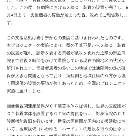
に、Ｘ線ＣＴ装置の設置支援を、ことし３月にすでに発表しま
した。この度、各病院におけるＸ線ＣＴ装置の設置が完了し、6
月4日より、支援機器の稼働が始まった旨、改めてご報告致しま
す。
この支援活動は岩手県からの要請に基づき行われたものです。
本プロジェクトの実施により、県の予算不足からＸ線ＣＴ装置
の設置が遅れ、診断を要する患者が被災を免れた近隣の県立病
院まで往復２時間をかけて通院している現在の同地区の状況が
解消されます。高齢者患者の多いこの地域では通院時の足の確
保が大きな問題となっており、病院側と地域住民の双方から強
く同設備の設置の要請が強くあったため、今回のプロジェクト
実施に至りました。
画像装置関連産業界がＣＴ装置本体を提供し、世界の医療団が
ＣＴ装置本体を設置するＣＴ室の提供を行い、対象病院のＣＴ
診断機能復旧を行います。世界の医療団が国内の支援活動にお
いて、医療設備（いわゆる「ハード」）の建設を行うのは今回