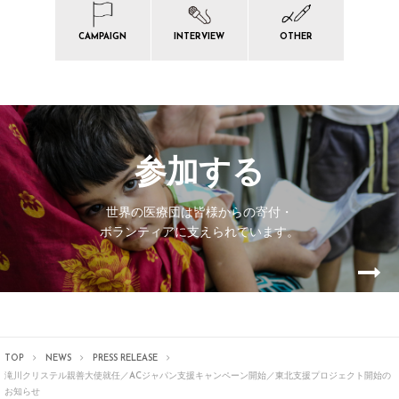
CAMPAIGN
INTERVIEW
OTHER
参加する
世界の医療団は皆様からの寄付・
ボランティアに支えられています。
TOP
NEWS
PRESS RELEASE
滝川クリステル親善大使就任／ACジャパン支援キャンペーン開始／東北支援プロジェクト開始の
お知らせ