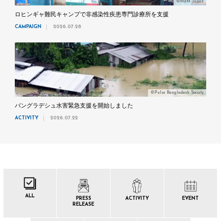
©MdM Japan
ロヒンギャ難民キャンプで非感染性疾患専門診療所を支援
CAMPAIGN
2026.07.28
©Pulse Bangladesh Society
バングラデシュ水害緊急支援を開始しました
ACTIVITY
2026.07.22
ALL
PRESS
ACTIVITY
EVENT
RELEASE