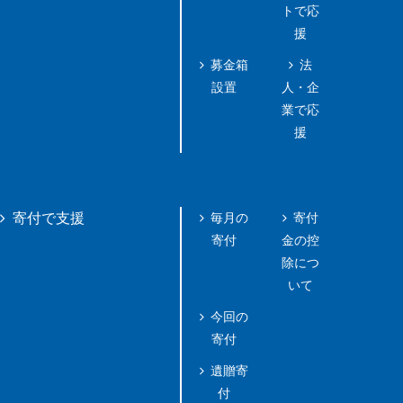
トで応
援
募金箱
法
設置
人・企
業で応
援
毎月の
寄付
寄付で支援
寄付
金の控
除につ
いて
今回の
寄付
遺贈寄
付