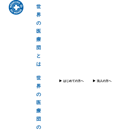
世
界
の
医
療
団
と
は
世
はじめての方へ
法人の方へ
界
の
医
療
団
の