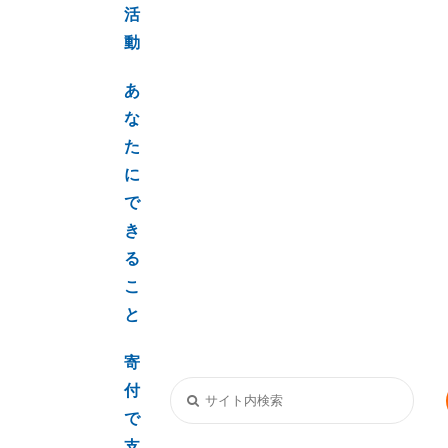
活
動
あ
な
た
に
で
き
る
こ
と
寄
付
で