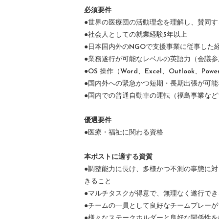
必須要件
●世界の医療団の活動理念を理解し、賛同す
●社会人としての就業経験5年以上
●日本国内外のNGOで支援事業に従事した
●業務遂行が可能なレベルの英語力（会議
●OS 操作（Word、Excel、Outlook、Power
●国内外への緊急かつ短期・長期出張が可能
●国内での普通自動車の運転（福島事業な
優遇要件
●医療・福祉に関わる資格
本ポストに適する資質
●調整能力に長け、多様かつ不測の事態に
きること
●マルチタスクが得意で、無理なく遂行でき
●チームの一員として良好なチームプレーが
●様々なステークホルダーと良好な関係性