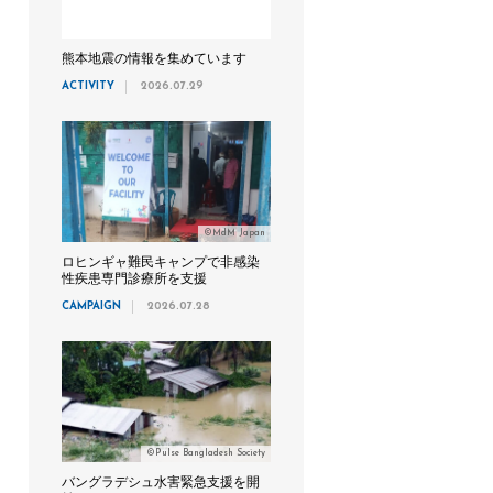
熊本地震の情報を集めています
ACTIVITY
2026.07.29
©MdM Japan
ロヒンギャ難民キャンプで非感染
性疾患専門診療所を支援
CAMPAIGN
2026.07.28
©Pulse Bangladesh Society
バングラデシュ水害緊急支援を開