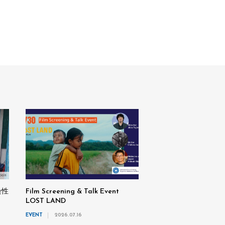
pan
染性
Film Screening & Talk Event
LOST LAND
EVENT
2026.07.16