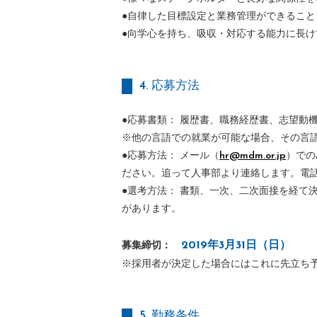
●自律した目標設定と業務管理ができること
●向学心を持ち、吸収・対応する能力に長け
4. 応募方法
●応募書類： 履歴書、職務経歴書、志望動
※他の言語での就業が可能な場合、その言
●応募方法： メール（
hr@mdm.or.jp
）での
ださい。追って人事部より連絡します。電
●選考方法： 書類、一次、二次面接を経て
があります。
2019年3月31日（日）
募集締切：
※採用者が決定した場合にはこれに先立ち
5. 勤務条件