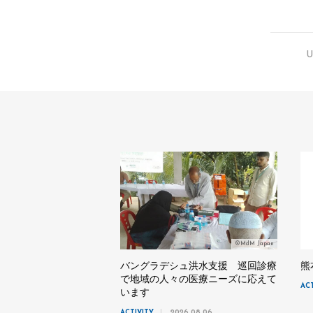
U
©MdM Japan
バングラデシュ洪水支援 巡回診療
熊
で地域の人々の医療ニーズに応えて
AC
います
ACTIVITY
2026.08.06