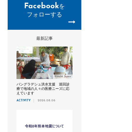
Facebook
を
フォローする
最新記事
©MdM Japan
バングラデシュ洪水支援 巡回診
療で地域の人々の医療ニーズに応
えています
ACTIVITY
2026.08.06