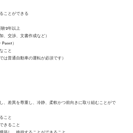
ることができる
経験2年以上
参加、交渉、文書作成など）
 Point）
なこと
どでは普通自動車の運転が必須です）
対し、差異を尊重し、冷静、柔軟かつ前向きに取り組むことがで
ること
できること
を構築し、維持することができること