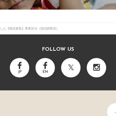
した
【職員募集】事業担当（国内調整員）
FOLLOW US
JP
EN