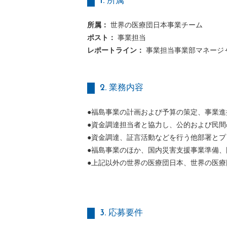
1. 所属
所属：
世界の医療団日本事業チーム
ポスト：
事業担当
レポートライン：
事業担当事業部マネージ
2. 業務内容
●福島事業の計画および予算の策定、事業進
●資金調達担当者と協力し、公的および民
●資金調達、証言活動などを行う他部署と
●福島事業のほか、国内災害支援事業準備
●上記以外の世界の医療団日本、世界の医
3. 応募要件