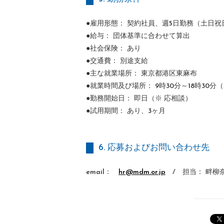
●雇用形態： 契約社員、週5日勤務（土日
●給与： 団体基準に合わせて算出
●社会保険： あり
●交通費： 別途支給
●主な就業場所： 東京都港区東麻布
●就業時間及び場所： 9時30分～18時30分
●勤務開始日： 即日（※ 応相談）
●試用期間： あり、3ヶ月
6. 応募およびお問い合わせ先
email：
hr@mdm.or.jp
/ 担当： 畔柳