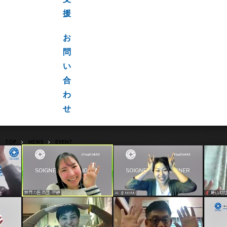
支
援
お
問
い
合
わ
せ
TOP
NEWS
EVENT