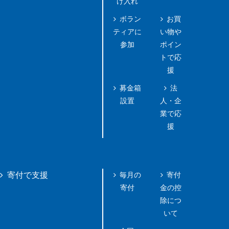
け入れ
ボラン
お買
ティアに
い物や
参加
ポイン
トで応
援
募金箱
法
設置
人・企
業で応
援
毎月の
寄付
寄付で支援
寄付
金の控
除につ
いて