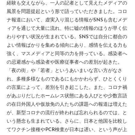
経験も交えながら、一人の記者として見えたメディアの
風景を問題提起という形で語っていただきました。コロ
ナ報道において、虚実入り混じる情報がSNSも含むメデ
ィアを通じて大量に流れ、特に嘘の情報のほうが早く伝
わりやすい状況が生まれている。SNSでは自分に都合の
よい情報ばかりを集める傾向にあり、感情を伝える力も
強く、マスメディアと同等の力を持っている。感染者へ
の忌避感から感染者や医療従事者への差別が起きた。
「夜の街」や「若者」というあいまいな言い方がなさ
れ、多種多様なものであるにもかかわらず、ひとくくり
の言葉によって、差別を引き起こした。また、コロナ禍
があぶりだしたホームレス状態にある人びとや少数言語
の在日外国人や仮放免の人たちの課題への報道は増えた
が、新型コロナの流行が終われば忘れられるのでは、と
いう懸念も生まれている。さらに、日本と他国を比較し
てワクチン接種やPCR検査が日本は遅い、という声が上