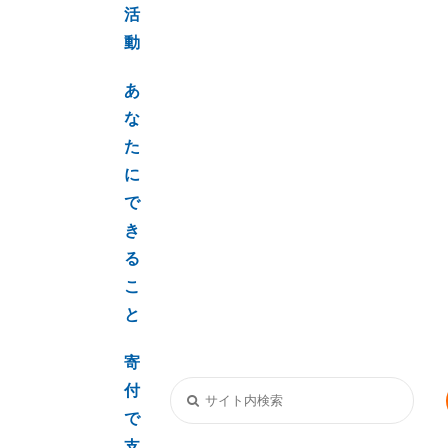
活
動
あ
な
た
に
で
き
る
こ
と
寄
付
で