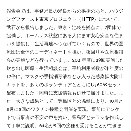
報告会では、事務局長の米良からの挨拶のあと、
ハウジ
ングファースト東京プロジェクト（HFTP）
について、
武石から報告しました。東京・池袋を拠点に、7団体で
協働し、ホームレス状態にある人にまず安心安全な住ま
いを提供し、生活再建へつなげていくもので、世界の医
療団は全体のコーディネートを担い、夜回りや医療相談
会の実施などを行っています。2021年度に29回実施した
炊き出し医療・生活相談会は、平均利用者数が昨年度の
1.7倍に。マスクや手指消毒液などが入った感染拡大防止
キットを、多くのボランティアとともに1万6062セット
配布しました。同時に支援情報も併せて届けました。ま
た、大きな成果として、豊島区との協働により、10月と
11月に2回のワクチン接種会開催を実現。事前にアンケー
トで当事者の不安の声を拾い、豊島区とチラシを作成し
て丁寧に説明。64名が2回の接種を受けることができま