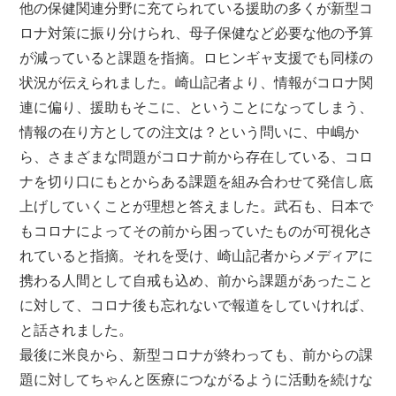
他の保健関連分野に充てられている援助の多くが新型コ
ロナ対策に振り分けられ、母子保健など必要な他の予算
が減っていると課題を指摘。ロヒンギャ支援でも同様の
状況が伝えられました。崎山記者より、情報がコロナ関
連に偏り、援助もそこに、ということになってしまう、
情報の在り方としての注文は？という問いに、中嶋か
ら、さまざまな問題がコロナ前から存在している、コロ
ナを切り口にもとからある課題を組み合わせて発信し底
上げしていくことが理想と答えました。武石も、日本で
もコロナによってその前から困っていたものが可視化さ
れていると指摘。それを受け、崎山記者からメディアに
携わる人間として自戒も込め、前から課題があったこと
に対して、コロナ後も忘れないで報道をしていければ、
と話されました。
最後に米良から、新型コロナが終わっても、前からの課
題に対してちゃんと医療につながるように活動を続けな