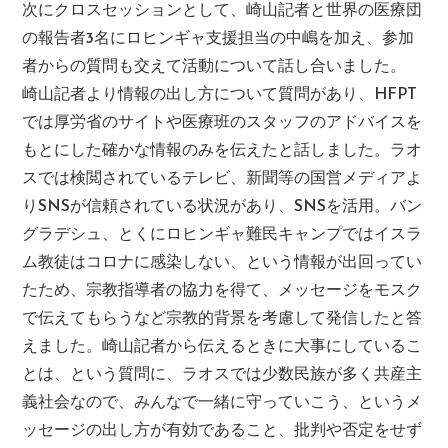
次にクロスセッションとして、崎山記者と世界の医療団
の報告者3名にロヒンギャ支援担当の中嶋を加え、参加
者からの質問も交えて活動について話し合いました。
崎山記者より情報の出し方について質問があり、HFPT
では厚労省のサイトや医療班のスタッフのアドバイスを
もとにした確かな情報のみを伝えたと話しました。ラオ
スでは検閲されているテレビ、新聞等の国営メディアよ
りSNSが信頼されている状況があり、SNSを活用。バン
グラデシュ、とくにロヒンギャ難民キャンプではイスラ
ム教徒はコロナに感染しない、という情報が出回ってい
たため、宗教指導者の協力を得て、メッセージをモスク
で伝えてもらうなど宗教的背景を考慮して発信したと答
えました。崎山記者から伝えるときに大事にしているこ
とは、という質問に、ラオスでは少数民族が多く共産主
義社会なので、みんなで一緒に守っていこう、というメ
ッセージの出し方が有効であること、批判や否定をせず