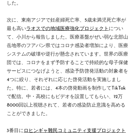
した。
次に、東南アジアで妊産婦死亡率、5歳未満児死亡率が
最も高い
ラオスでの地域医療強化プロジェクト
につい
て、小川から報告しました。医療基盤がぜい弱な北部山
岳地帯のフアパン県ではコロナ感染者増加により、医療
システムの破壊や逆行が懸念されています。世界の医療
団では、コロナをまず予防することで持続的な母子保健
サービスにつなげようと、感染予防啓発活動の対象者を
4つに絞り、それぞれに応じた啓発活動を実施しまし
た。特に、若者には、4本の啓発動画を制作してTikTok
で配信。中・高校にもビデオを設置してもらい、12万
8000回以上視聴されて、若者の感染防止意識を高める
ことができました。
3番目に
ロヒンギャ難民コミュニティ支援プロジェクト