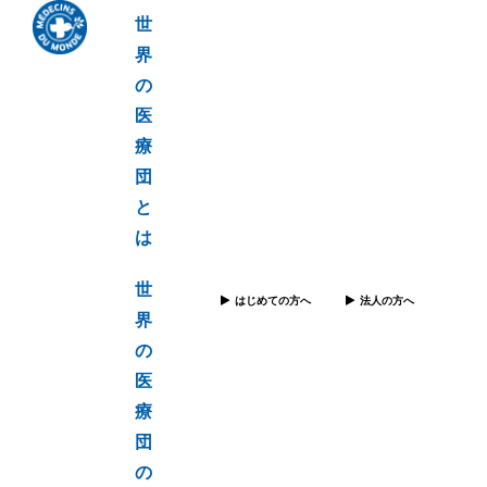
世
界
の
医
療
団
と
は
世
はじめての方へ
法人の方へ
界
の
医
療
団
の