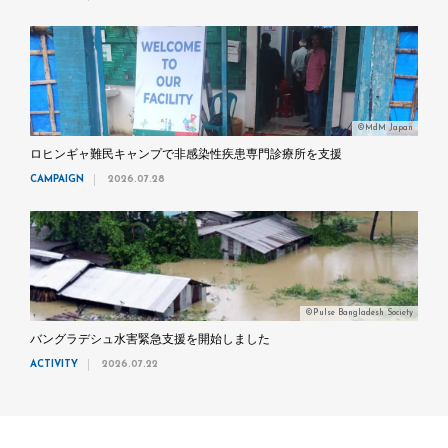
©MdM Japan
ロヒンギャ難民キャンプで非感染性疾患専門診療所を支援
CAMPAIGN
2026.07.28
©Pulse Bangladesh Society
バングラデシュ水害緊急支援を開始しました
ACTIVITY
2026.07.22