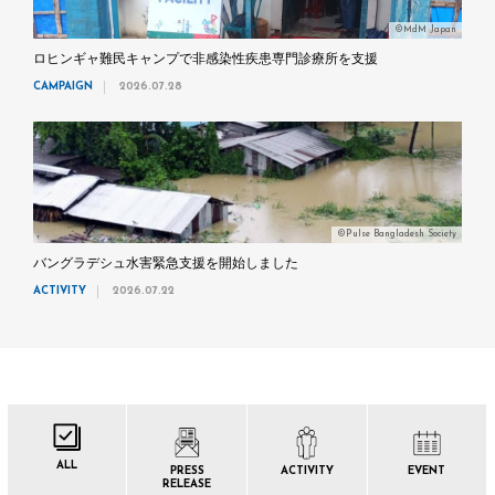
©MdM Japan
ロヒンギャ難民キャンプで非感染性疾患専門診療所を支援
CAMPAIGN
2026.07.28
©Pulse Bangladesh Society
バングラデシュ水害緊急支援を開始しました
ACTIVITY
2026.07.22
ALL
PRESS
ACTIVITY
EVENT
RELEASE