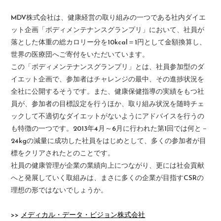
MDV株式会社は、健康経営の取り組みの一つである社内ダイエ
ット企画「ボディメンテナンスグランプリ」において、社員が
落とした体重の総カロリー分を10kcal＝1円として金額換算し、
世界の医療団へご寄付をいただいています。
この「ボディメンテナンスグランプリ」とは、社員参加型のダ
イエット企画で、参加者はチャレンジの最中、その進捗状況を
全社に公開するそうです。また、健康保健指導の実績をもつ社
員が、参加者の目標設定を行うほか、取り組み状況を随時チェ
ックして不適切なダイエットがないようにアドバイスを行うの
も特徴の一つです。2013年4月～6月に行われた第1回では何と－
24kgの減量に成功した社員をはじめとして、多くの参加者が目
標をクリアされたとのことです。
社員の健康管理が企業の業績向上につながり、更には社会貢献
へと発展していく取組みは、まさに多くの企業が目指すCSRの
理想の形ではないでしょうか。
>>
メディカル・データ・ビジョン株式会社