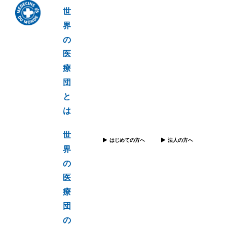
世
界
の
医
療
団
と
は
世
はじめての方へ
法人の方へ
界
の
医
療
団
の