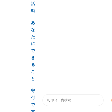
活
動
あ
な
た
に
で
き
る
こ
と
寄
付
で