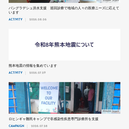
©MdM Japan
バングラデシュ洪水支援 巡回診療で地域の人々の医療ニーズに応えて
います
ACTIVITY
2026.08.06
熊本地震の情報を集めています
ACTIVITY
2026.07.29
©MdM Japan
ロヒンギャ難民キャンプで非感染性疾患専門診療所を支援
CAMPAIGN
2026.07.28