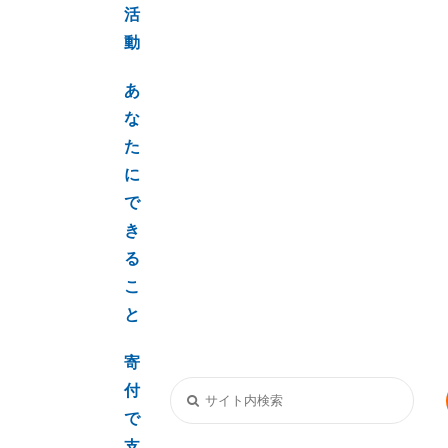
活
動
あ
な
た
に
で
き
る
こ
と
寄
付
で