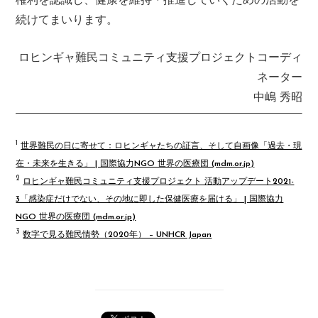
権利を認識し、健康を維持・推進していくための活動を
続けてまいります。
ロヒンギャ難民コミュニティ支援プロジェクトコーディ
ネーター
中嶋 秀昭
1
世界難民の日に寄せて：ロヒンギャたちの証言、そして自画像「過去・現
在・未来を生きる」 | 国際協力NGO 世界の医療団 (mdm.or.jp)
2
ロヒンギャ難民コミュニティ支援プロジェクト 活動アップデート2021-
3「感染症だけでない、その地に即した保健医療を届ける」 | 国際協力
NGO 世界の医療団 (mdm.or.jp)
3
数字で見る難民情勢（2020年） – UNHCR Japan