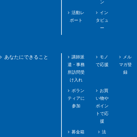
ン
活動レ
イン
ポート
タビュ
ー
講師派
モノ
メル
あなたにできること
遣・事務
で応援
マガ登
所訪問受
録
け入れ
ボラン
お買
ティアに
い物や
参加
ポイン
トで応
援
募金箱
法