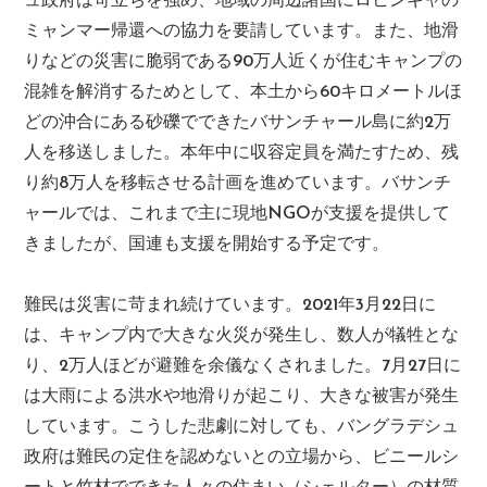
ュ政府は苛立ちを強め、地域の周辺諸国にロヒンギャの
ミャンマー帰還への協力を要請しています。また、地滑
りなどの災害に脆弱である90万人近くが住むキャンプの
混雑を解消するためとして、本土から60キロメートルほ
どの沖合にある砂礫でできたバサンチャール島に約2万
人を移送しました。本年中に収容定員を満たすため、残
り約8万人を移転させる計画を進めています。バサンチ
ャールでは、これまで主に現地NGOが支援を提供して
きましたが、国連も支援を開始する予定です。
難民は災害に苛まれ続けています。2021年3月22日に
は、キャンプ内で大きな火災が発生し、数人が犠牲とな
り、2万人ほどが避難を余儀なくされました。7月27日に
は大雨による洪水や地滑りが起こり、大きな被害が発生
しています。こうした悲劇に対しても、バングラデシュ
政府は難民の定住を認めないとの立場から、ビニールシ