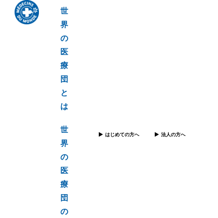
世
界
の
医
療
団
と
は
世
はじめての方へ
法人の方へ
界
の
医
療
団
の