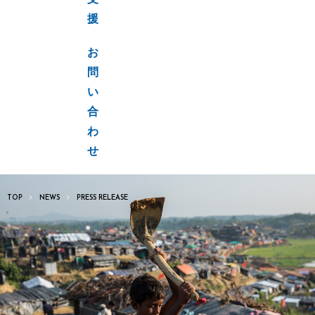
支
援
お
問
い
合
わ
せ
TOP
NEWS
PRESS RELEASE