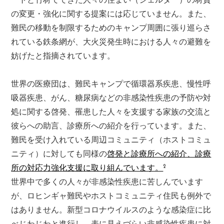
ートと竹材でできた人々の住まい（シェルター）の材質
の変更・強化に関する提案には応じていません。また、
難民の移動を制限するためのキャンプ周囲に張り巡らさ
れている鉄条網が、大火災発生時における人々の避難を
妨げたと指摘されています。
世界の医療団は、難民キャンプで循環器系疾患、慢性呼
吸器疾患、がん、糖尿病などの非感染性疾患の予防や対
処に関する啓発、罹患した人々を支援する家族の交流と
彼らへの助言、診療所への紹介を行っています。また、
難民を受け入れている周辺コミュニティ（ホストコミュ
ニティ）に対しても同様の
啓発と診療所への紹介、診療
2
所の対応力強化支援に取り組んでいます。
世界中で多くの人々が非感染性疾患に苦しんでいます
が、ロヒンギャ難民やホストコミュニティ住民も例外で
はありません。新型コロナウイルスのような感染症に比