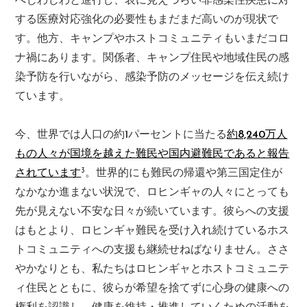
べじわじわと進行し、表に見えづらい非感染性疾患に対
する医療対応強化の必要性もまだまだ高いのが現状で
す。他方、キャンプやホストコミュニティもいまだコロ
ナ禍にあります。関係者、キャンプ住民や地域住民の感
染予防を行いながら、感染予防のメッセージを伝え続け
ています。
今、世界では人口の約1パーセントに当たる
約8,240万人
もの人々が国境を越えた難民や国内避難民であると報告
3
されています
。世界的にも難民の帰還や第三国定住が
なかなか進まない状況で、ロヒンギャの人々にとっても
先が見えない不安な日々が続いています。彼らへの支援
はもとより、ロヒンギャ難民を受け入れ続けているホス
トコミュニティへの支援も継続せねばなりません。ささ
やかなりとも、私たちはロヒンギャとホストコミュニテ
ィ住民とともに、彼らが希望を捨てずに心身の健康への