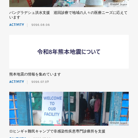
©MdM Japan
バングラデシュ洪水支援 巡回診療で地域の人々の医療ニーズに応えて
います
ACTIVITY
2026.08.06
熊本地震の情報を集めています
ACTIVITY
2026.07.29
©MdM Japan
ロヒンギャ難民キャンプで非感染性疾患専門診療所を支援