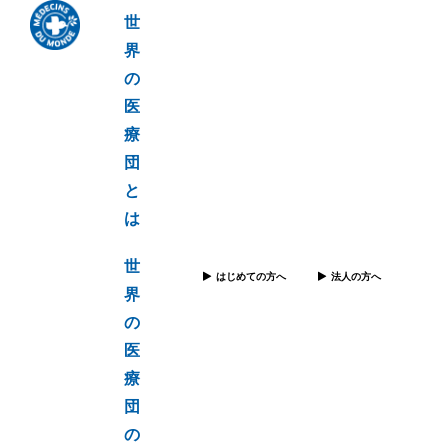
世
界
の
医
療
団
と
は
世
はじめての方へ
法人の方へ
界
の
医
療
団
の