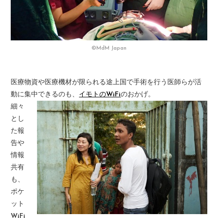
©MdM Japan
医療物資や医療機材が限られる途上国で手術を行う医師らが活
動に集中できるのも、
イモトのWiFi
のおかげ。
細々
とし
た報
告や
情報
共有
も、
ポケ
ット
WiFi