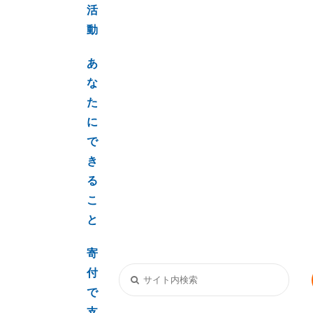
活
動
あ
な
た
に
で
き
る
こ
と
寄
付
で