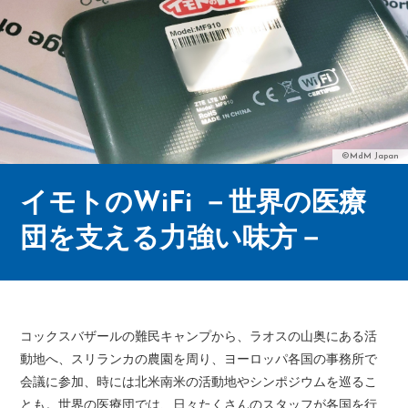
©MdM Japan
イモトのWiFi －世界の医療
団を支える力強い味方－
コックスバザールの難民キャンプから、ラオスの山奥にある活
動地へ、スリランカの農園を周り、ヨーロッパ各国の事務所で
会議に参加、時には北米南米の活動地やシンポジウムを巡るこ
とも。世界の医療団では、日々たくさんのスタッフが各国を行