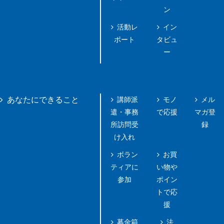
ン
活動レ
イン
ポート
タビュ
ー
講師派
モノ
メル
あなたにできること
遣・事務
で応援
マガ登
所訪問受
録
け入れ
ボラン
お買
ティアに
い物や
参加
ポイン
トで応
援
募金箱
法