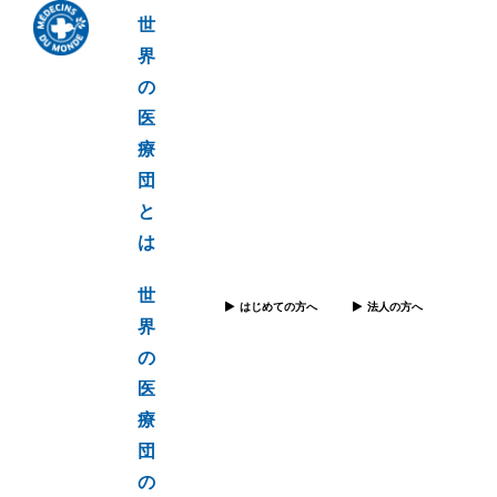
世
界
の
医
療
団
と
は
世
はじめての方へ
法人の方へ
界
の
医
療
団
の