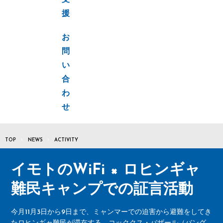
支
援
お
問
い
合
わ
せ
TOP
NEWS
ACTIVITY
イモトのWiFi × ロヒンギャ
難民キャンプでの証言活動
今月11月3日から9日まで、ミャンマーでの迫害から避難をしてき