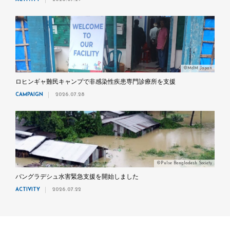
©MdM Japan
ロヒンギャ難民キャンプで非感染性疾患専門診療所を支援
CAMPAIGN
2026.07.28
©Pulse Bangladesh Society
バングラデシュ水害緊急支援を開始しました
ACTIVITY
2026.07.22