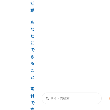
活
動
あ
な
た
に
で
き
る
こ
と
寄
付
で