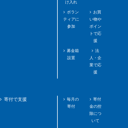
け入れ
ボラン
お買
ティアに
い物や
参加
ポイン
トで応
援
募金箱
法
設置
人・企
業で応
援
毎月の
寄付
寄付で支援
寄付
金の控
除につ
いて