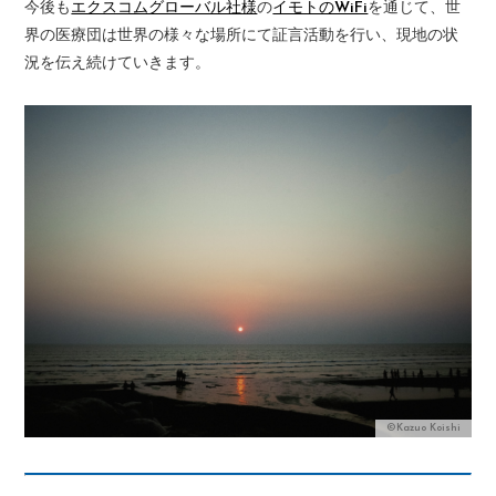
今後も
エクスコムグローバル社様
の
イモトのWiFi
を通じて、世
界の医療団は世界の様々な場所にて証言活動を行い、現地の状
況を伝え続けていきます。
©Kazuo Koishi