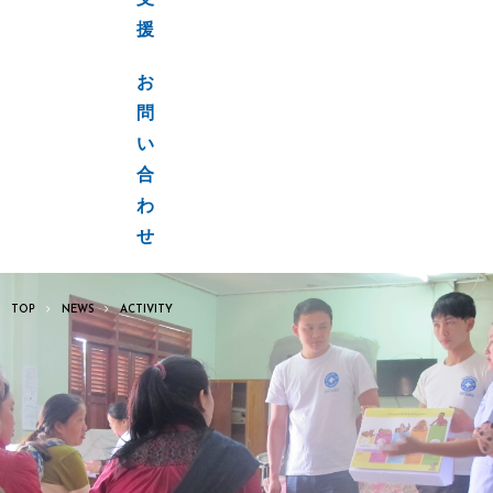
支
援
お
問
い
合
わ
せ
TOP
NEWS
ACTIVITY