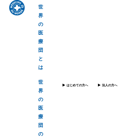
世
界
の
医
療
団
と
は
世
はじめての方へ
法人の方へ
界
の
医
療
団
の