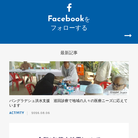
Facebook
を
フォローする
最新記事
©MdM Japan
バングラデシュ洪水支援 巡回診療で地域の人々の医療ニーズに応えて
います
ACTIVITY
2026.08.06