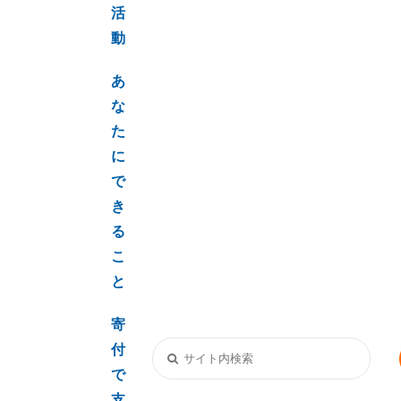
活
動
あ
な
た
に
で
き
る
こ
と
寄
付
で