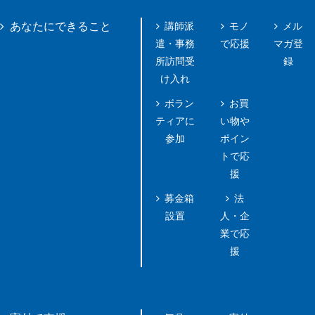
講師派
モノ
メル
あなたにできること
遣・事務
で応援
マガ登
所訪問受
録
け入れ
ボラン
お買
ティアに
い物や
参加
ポイン
トで応
援
募金箱
法
設置
人・企
業で応
援